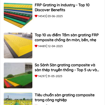
FRP Grating in Industry - Top 10
Discover Benefits
14543
03-06-2025
Top 10 ưu điểm Tấm sàn grating FRP
composite chống ăn mòn, bền, nhẹ
14489
12-04-2025
So Sánh Sàn grating composite và
sàn thép truyền thống - Top 5 ưu và
nhược điểm
14297
31-05-2025
Tiêu chuẩn sàn grating composite
trong công nghiệp