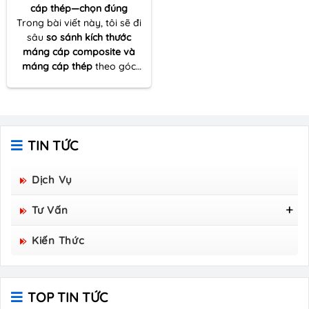
cáp thép—chọn đúng
Trong bài viết này, tôi sẽ đi
sâu
so sánh kích thước
máng cáp composite và
máng cáp thép
theo góc
nhìn thực tế của một người
nhiều lần đồng hành cùng
dự án thi công – từ khâu
khảo sát tuyến cáp đến tối
ưu vật tư và đảm bảo kỹ
TIN TỨC
thuật vận hành lâu dài.
Dịch Vụ
Tư Vấn
Tấm Sàn Grating Composite FRP - Hòa Bình
Kiến Thức
Group Sản Xuất
TOP TIN TỨC