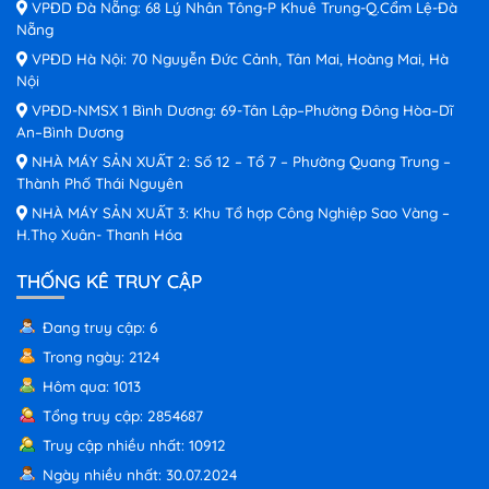
VPĐD Đà Nẵng: 68 Lý Nhân Tông-P Khuê Trung-Q.Cẩm Lệ-Đà
Nẵng
VPĐD Hà Nội: 70 Nguyễn Đức Cảnh, Tân Mai, Hoàng Mai, Hà
Nội
VPĐD-NMSX 1 Bình Dương: 69-Tân Lập–Phường Đông Hòa–Dĩ
An–Bình Dương
NHÀ MÁY SẢN XUẤT 2: Số 12 – Tổ 7 – Phường Quang Trung –
Thành Phố Thái Nguyên
NHÀ MÁY SẢN XUẤT 3: Khu Tổ hợp Công Nghiệp Sao Vàng –
H.Thọ Xuân- Thanh Hóa
THỐNG KÊ TRUY CẬP
Đang truy cập: 6
Trong ngày: 2124
Hôm qua: 1013
Tổng truy cập: 2854687
Truy cập nhiều nhất: 10912
Ngày nhiều nhất: 30.07.2024