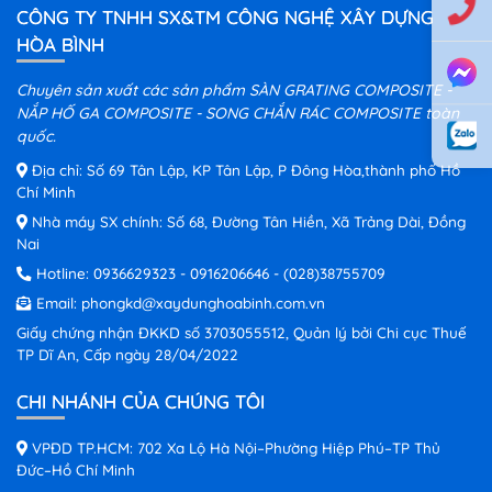
CÔNG TY TNHH SX&TM CÔNG NGHỆ XÂY DỰNG
HÒA BÌNH
Chuyên sản xuất các sản phẩm SÀN GRATING COMPOSITE -
NẮP HỐ GA COMPOSITE - SONG CHẮN RÁC COMPOSITE toàn
quốc.
Địa chỉ: Số 69 Tân Lập, KP Tân Lập, P Đông Hòa,thành phố Hồ
Chí Minh
Nhà máy SX chính: Số 68, Đường Tân Hiền, Xã Trảng Dài, Đồng
Nai
Hotline:
0936629323
-
0916206646
-
(028)38755709
Email:
phongkd@xaydunghoabinh.com.vn
Giấy chứng nhận ĐKKD số 3703055512, Quản lý bởi Chi cục Thuế
TP Dĩ An, Cấp ngày 28/04/2022
CHI NHÁNH CỦA CHÚNG TÔI
VPĐD TP.HCM: 702 Xa Lộ Hà Nội–Phường Hiệp Phú–TP Thủ
Đức–Hồ Chí Minh