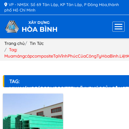
VP - NMSX: Số 69 Tân Lập, KP Tân Lập, P Đông Hòa,thành
phố Hồ Chí Minh
Trang chủ
Tin Tức
Tag:
MuamángcápcompositeTạiVĩnhPhúcCủaCôngTyHòaBình.Liệt
TAG:
MUAMÁNGCÁPCOMPOSITETẠIVĨNHPHÚCCỦACÔNGTY