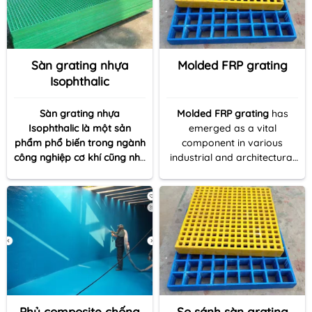
Sàn grating nhựa
Molded FRP grating
Isophthalic
Sàn grating nhựa
Molded FRP grating
has
Isophthalic là một sản
emerged as a vital
phẩm phổ biến trong ngành
component in various
công nghiệp cơ khí cũng như
industrial and architectural
xây dựng hiện đại. Với nhiều
applications, offering a
tính năng vượt trội như
combination of durability,
trọng lượng nhẹ, bền bỉ và
corrosion resistance, and
khả năng chống ăn mòn,
safety. As an integral part
sàn grating nhựa
of the fiberglass reinforced
Isophthalic đang là lựa chọn
plastic (FRP) product family,
hàng đầu cho các công
Molded FRP grating is
trình xây dựng, nhà máy, hệ
widely recognized for its
thống thoát nước, và nhiều
structural integrity and
ứng dụng khác.
versatility across sectors
Phủ composite chống
So sánh sàn grating