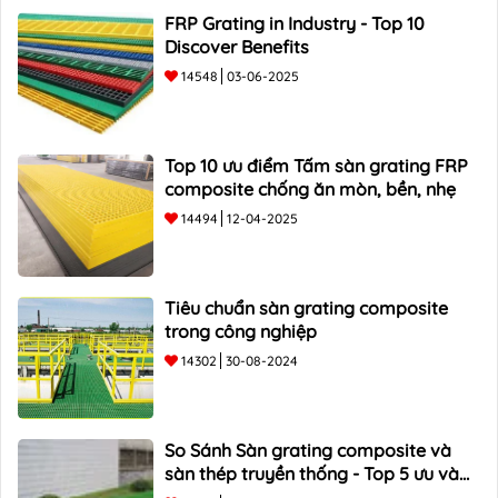
FRP Grating in Industry - Top 10
Discover Benefits
14548
03-06-2025
Top 10 ưu điểm Tấm sàn grating FRP
composite chống ăn mòn, bền, nhẹ
14494
12-04-2025
Tiêu chuẩn sàn grating composite
trong công nghiệp
14302
30-08-2024
So Sánh Sàn grating composite và
sàn thép truyền thống - Top 5 ưu và
nhược điểm