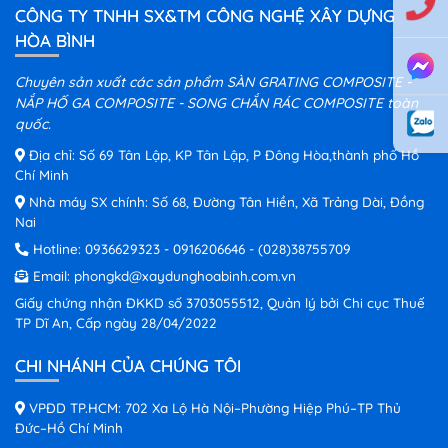
CÔNG TY TNHH SX&TM CÔNG NGHỆ XÂY DỰNG
HÒA BÌNH
Chuyên sản xuất các sản phẩm SÀN GRATING COMPOSITE -
NẮP HỐ GA COMPOSITE - SONG CHẮN RÁC COMPOSITE toàn
quốc.
Địa chỉ: Số 69 Tân Lập, KP Tân Lập, P Đông Hòa,thành phố Hồ
Chí Minh
Nhà máy SX chính: Số 68, Đường Tân Hiền, Xã Trảng Dài, Đồng
Nai
Hotline:
0936629323
-
0916206646
-
(028)38755709
Email:
phongkd@xaydunghoabinh.com.vn
Giấy chứng nhận ĐKKD số 3703055512, Quản lý bởi Chi cục Thuế
TP Dĩ An, Cấp ngày 28/04/2022
CHI NHÁNH CỦA CHÚNG TÔI
VPĐD TP.HCM: 702 Xa Lộ Hà Nội–Phường Hiệp Phú–TP Thủ
Đức–Hồ Chí Minh