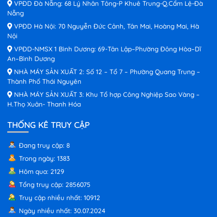
VPĐD Đà Nẵng: 68 Lý Nhân Tông-P Khuê Trung-Q.Cẩm Lệ-Đà
Nẵng
VPĐD Hà Nội: 70 Nguyễn Đức Cảnh, Tân Mai, Hoàng Mai, Hà
Nội
VPĐD-NMSX 1 Bình Dương: 69-Tân Lập–Phường Đông Hòa–Dĩ
An–Bình Dương
NHÀ MÁY SẢN XUẤT 2: Số 12 – Tổ 7 – Phường Quang Trung –
Thành Phố Thái Nguyên
NHÀ MÁY SẢN XUẤT 3: Khu Tổ hợp Công Nghiệp Sao Vàng –
H.Thọ Xuân- Thanh Hóa
THỐNG KÊ TRUY CẬP
Đang truy cập: 8
Trong ngày: 1383
Hôm qua: 2129
Tổng truy cập: 2856075
Truy cập nhiều nhất: 10912
Ngày nhiều nhất: 30.07.2024