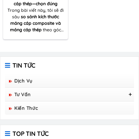
cáp thép—chọn đúng
Trong bài viết này, tôi sẽ đi
sâu
so sánh kích thước
máng cáp composite và
máng cáp thép
theo góc
nhìn thực tế của một người
nhiều lần đồng hành cùng
dự án thi công – từ khâu
khảo sát tuyến cáp đến tối
ưu vật tư và đảm bảo kỹ
TIN TỨC
thuật vận hành lâu dài.
Dịch Vụ
Tư Vấn
Tấm Sàn Grating Composite FRP - Hòa Bình
Kiến Thức
Group Sản Xuất
TOP TIN TỨC