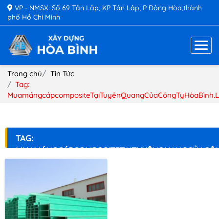
VP - NMSX: Số 69 Tân Lập, KP Tân Lập, P Đông Hòa,thành
phố Hồ Chí Minh
Trang chủ
Tin Tức
Tag:
MuamángcápcompositeTạiTuyênQuangCủaCôngTyHòaBình.L
TAG:
MUAMÁNGCÁPCOMPOSITETẠITUYÊNQUANGCỦACÔN