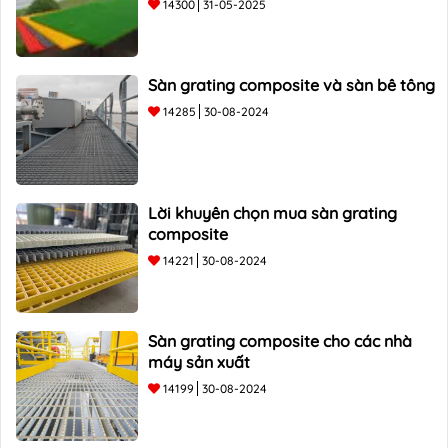
14300
31-05-2025
Sàn grating composite và sàn bê tông
14285
30-08-2024
Lời khuyên chọn mua sàn grating
composite
14221
30-08-2024
Sàn grating composite cho các nhà
máy sản xuất
14199
30-08-2024