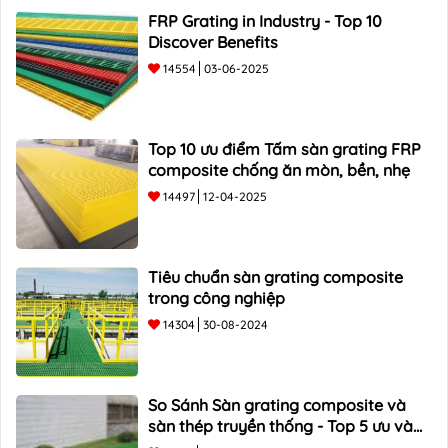
FRP Grating in Industry - Top 10
Discover Benefits
14554
03-06-2025
Top 10 ưu điểm Tấm sàn grating FRP
composite chống ăn mòn, bền, nhẹ
14497
12-04-2025
Tiêu chuẩn sàn grating composite
trong công nghiệp
14304
30-08-2024
So Sánh Sàn grating composite và
sàn thép truyền thống - Top 5 ưu và
nhược điểm