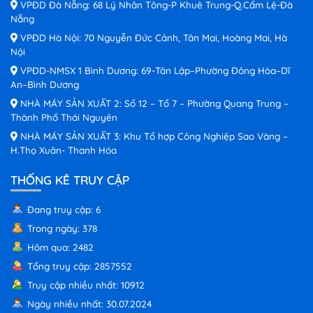
VPĐD Đà Nẵng: 68 Lý Nhân Tông-P Khuê Trung-Q.Cẩm Lệ-Đà
Nẵng
VPĐD Hà Nội: 70 Nguyễn Đức Cảnh, Tân Mai, Hoàng Mai, Hà
Nội
VPĐD-NMSX 1 Bình Dương: 69-Tân Lập–Phường Đông Hòa–Dĩ
An–Bình Dương
NHÀ MÁY SẢN XUẤT 2: Số 12 – Tổ 7 – Phường Quang Trung –
Thành Phố Thái Nguyên
NHÀ MÁY SẢN XUẤT 3: Khu Tổ hợp Công Nghiệp Sao Vàng –
H.Thọ Xuân- Thanh Hóa
THỐNG KÊ TRUY CẬP
Đang truy cập: 6
Trong ngày: 378
Hôm qua: 2482
Tổng truy cập: 2857552
Truy cập nhiều nhất: 10912
Ngày nhiều nhất: 30.07.2024