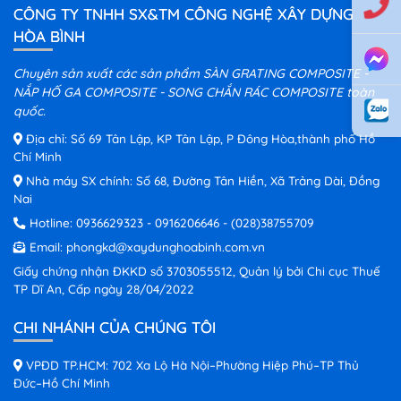
CÔNG TY TNHH SX&TM CÔNG NGHỆ XÂY DỰNG
HÒA BÌNH
Chuyên sản xuất các sản phẩm SÀN GRATING COMPOSITE -
NẮP HỐ GA COMPOSITE - SONG CHẮN RÁC COMPOSITE toàn
quốc.
Địa chỉ: Số 69 Tân Lập, KP Tân Lập, P Đông Hòa,thành phố Hồ
Chí Minh
Nhà máy SX chính: Số 68, Đường Tân Hiền, Xã Trảng Dài, Đồng
Nai
Hotline:
0936629323
-
0916206646
-
(028)38755709
Email:
phongkd@xaydunghoabinh.com.vn
Giấy chứng nhận ĐKKD số 3703055512, Quản lý bởi Chi cục Thuế
TP Dĩ An, Cấp ngày 28/04/2022
CHI NHÁNH CỦA CHÚNG TÔI
VPĐD TP.HCM: 702 Xa Lộ Hà Nội–Phường Hiệp Phú–TP Thủ
Đức–Hồ Chí Minh