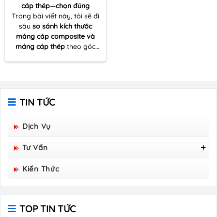
cáp thép—chọn đúng
Trong bài viết này, tôi sẽ đi
sâu
so sánh kích thước
máng cáp composite và
máng cáp thép
theo góc
nhìn thực tế của một người
nhiều lần đồng hành cùng
dự án thi công – từ khâu
khảo sát tuyến cáp đến tối
ưu vật tư và đảm bảo kỹ
TIN TỨC
thuật vận hành lâu dài.
Dịch Vụ
Tư Vấn
Tấm Sàn Grating Composite FRP - Hòa Bình
Kiến Thức
Group Sản Xuất
TOP TIN TỨC