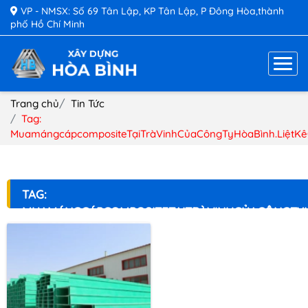
VP - NMSX: Số 69 Tân Lập, KP Tân Lập, P Đông Hòa,thành
phố Hồ Chí Minh
Trang chủ
Tin Tức
Tag:
MuamángcápcompositeTạiTràVinhCủaCôngTyHòaBình.LiệtK
TAG:
MUAMÁNGCÁPCOMPOSITETẠITRÀVINHCỦACÔNGTYH