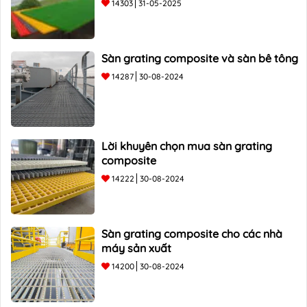
14303
31-05-2025
Sàn grating composite và sàn bê tông
14287
30-08-2024
Lời khuyên chọn mua sàn grating
composite
14222
30-08-2024
Sàn grating composite cho các nhà
máy sản xuất
14200
30-08-2024