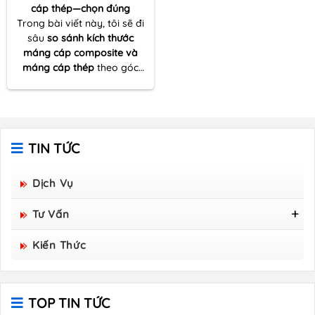
cáp thép—chọn đúng
Trong bài viết này, tôi sẽ đi
sâu
so sánh kích thước
máng cáp composite và
máng cáp thép
theo góc
nhìn thực tế của một người
nhiều lần đồng hành cùng
dự án thi công – từ khâu
khảo sát tuyến cáp đến tối
ưu vật tư và đảm bảo kỹ
TIN TỨC
thuật vận hành lâu dài.
Dịch Vụ
Tư Vấn
Tấm Sàn Grating Composite FRP - Hòa Bình
Kiến Thức
Group Sản Xuất
TOP TIN TỨC