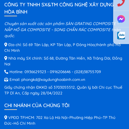
CÔNG TY TNHH SX&TM CÔNG NGHỆ XÂY DỰNG
HÒA BÌNH
Chuyên sản xuất các sản phẩm SÀN GRATING COMPOSITE -
NẮP HỐ GA COMPOSITE - SONG CHẮN RÁC COMPOSITE toàn
quốc.
Địa chỉ: Số 69 Tân Lập, KP Tân Lập, P Đông Hòa,thành phố Hồ
Chí Minh
Nhà máy SX chính: Số 68, Đường Tân Hiền, Xã Trảng Dài, Đồng
Nai
Hotline:
0936629323
-
0916206646
-
(028)38755709
Email:
phongkd@xaydunghoabinh.com.vn
Giấy chứng nhận ĐKKD số 3703055512, Quản lý bởi Chi cục Thuế
TP Dĩ An, Cấp ngày 28/04/2022
CHI NHÁNH CỦA CHÚNG TÔI
VPĐD TP.HCM: 702 Xa Lộ Hà Nội–Phường Hiệp Phú–TP Thủ
Đức–Hồ Chí Minh