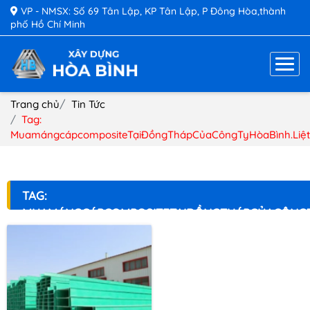
VP - NMSX: Số 69 Tân Lập, KP Tân Lập, P Đông Hòa,thành
phố Hồ Chí Minh
Trang chủ
Tin Tức
Tag:
MuamángcápcompositeTạiĐồngThápCủaCôngTyHòaBình.Liệ
TAG:
MUAMÁNGCÁPCOMPOSITETẠIĐỒNGTHÁPCỦACÔNGT