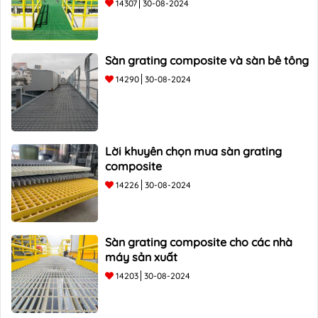
14307
30-08-2024
Sàn grating composite và sàn bê tông
14290
30-08-2024
Lời khuyên chọn mua sàn grating
composite
14226
30-08-2024
Sàn grating composite cho các nhà
máy sản xuất
14203
30-08-2024