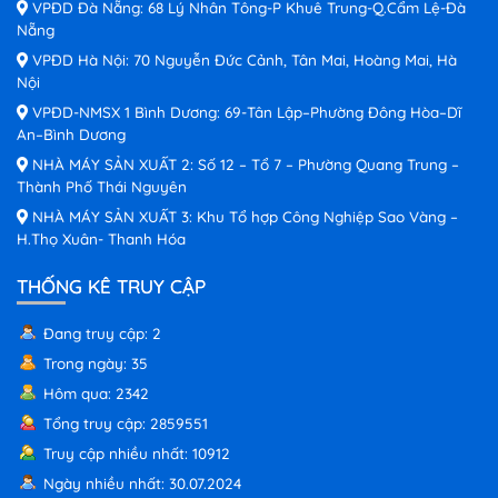
VPĐD Đà Nẵng: 68 Lý Nhân Tông-P Khuê Trung-Q.Cẩm Lệ-Đà
Nẵng
VPĐD Hà Nội: 70 Nguyễn Đức Cảnh, Tân Mai, Hoàng Mai, Hà
Nội
VPĐD-NMSX 1 Bình Dương: 69-Tân Lập–Phường Đông Hòa–Dĩ
An–Bình Dương
NHÀ MÁY SẢN XUẤT 2: Số 12 – Tổ 7 – Phường Quang Trung –
Thành Phố Thái Nguyên
NHÀ MÁY SẢN XUẤT 3: Khu Tổ hợp Công Nghiệp Sao Vàng –
H.Thọ Xuân- Thanh Hóa
THỐNG KÊ TRUY CẬP
Đang truy cập: 2
Trong ngày: 35
Hôm qua: 2342
Tổng truy cập: 2859551
Truy cập nhiều nhất: 10912
Ngày nhiều nhất: 30.07.2024