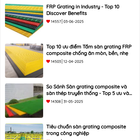
FRP Grating in Industry - Top 10
Discover Benefits
14557
03-06-2025
Top 10 ưu điểm Tấm sàn grating FRP
composite chống ăn mòn, bền, nhẹ
14503
12-04-2025
So Sánh Sàn grating composite và
sàn thép truyền thống - Top 5 ưu và
nhược điểm
14308
31-05-2025
Tiêu chuẩn sàn grating composite
trong công nghiệp