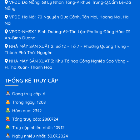
VPĐD Đà Nẵng: 68 Lý Nhân Tông-P Khuê Trung-Q.Cẩm Lệ-Đà
Nẵng
VPĐD Hà Nội: 70 Nguyễn Đức Cảnh, Tân Mai, Hoàng Mai, Hà
Nội
VPĐD-NMSX 1 Bình Dương: 69-Tân Lập–Phường Đông Hòa–Dĩ
An–Bình Dương
NHÀ MÁY SẢN XUẤT 2: Số 12 – Tổ 7 – Phường Quang Trung –
Thành Phố Thái Nguyên
NHÀ MÁY SẢN XUẤT 3: Khu Tổ hợp Công Nghiệp Sao Vàng –
H.Thọ Xuân- Thanh Hóa
THỐNG KÊ TRUY CẬP
Đang truy cập: 6
Trong ngày: 1208
Hôm qua: 2342
Tổng truy cập: 2860724
Truy cập nhiều nhất: 10912
Ngày nhiều nhất: 30.07.2024