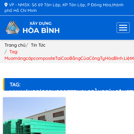
VP - NMSX: Số 69 Tân Lập, KP Tân Lập, P Đông Hòa,thành
phố Hồ Chí Minh
Trang chủ
Tin Tức
Tag:
MuamángcápcompositeTạiCaoBằngCủaCôngTyHòaBình.Liệt
TAG:
MUAMÁNGCÁPCOMPOSITETẠICAOBẰNGCỦACÔNGTY