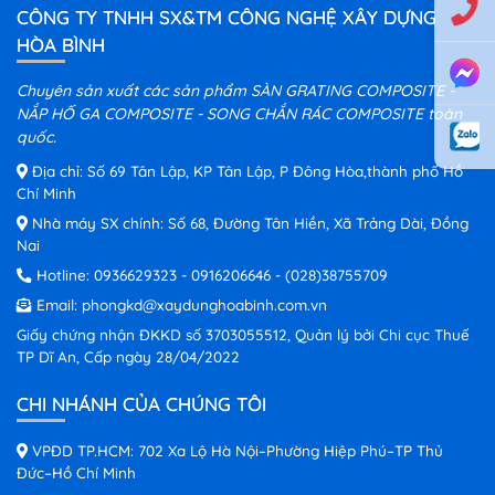
CÔNG TY TNHH SX&TM CÔNG NGHỆ XÂY DỰNG
HÒA BÌNH
Chuyên sản xuất các sản phẩm SÀN GRATING COMPOSITE -
NẮP HỐ GA COMPOSITE - SONG CHẮN RÁC COMPOSITE toàn
quốc.
Địa chỉ: Số 69 Tân Lập, KP Tân Lập, P Đông Hòa,thành phố Hồ
Chí Minh
Nhà máy SX chính: Số 68, Đường Tân Hiền, Xã Trảng Dài, Đồng
Nai
Hotline:
0936629323
-
0916206646
-
(028)38755709
Email:
phongkd@xaydunghoabinh.com.vn
Giấy chứng nhận ĐKKD số 3703055512, Quản lý bởi Chi cục Thuế
TP Dĩ An, Cấp ngày 28/04/2022
CHI NHÁNH CỦA CHÚNG TÔI
VPĐD TP.HCM: 702 Xa Lộ Hà Nội–Phường Hiệp Phú–TP Thủ
Đức–Hồ Chí Minh