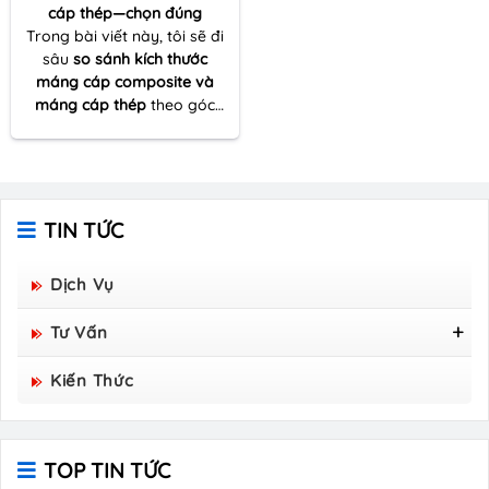
cáp thép—chọn đúng
Trong bài viết này, tôi sẽ đi
sâu
so sánh kích thước
máng cáp composite và
máng cáp thép
theo góc
nhìn thực tế của một người
nhiều lần đồng hành cùng
dự án thi công – từ khâu
khảo sát tuyến cáp đến tối
ưu vật tư và đảm bảo kỹ
TIN TỨC
thuật vận hành lâu dài.
Dịch Vụ
Tư Vấn
Tấm Sàn Grating Composite FRP - Hòa Bình
Kiến Thức
Group Sản Xuất
TOP TIN TỨC