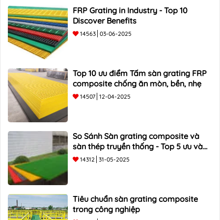
FRP Grating in Industry - Top 10
Discover Benefits
14563
03-06-2025
Top 10 ưu điểm Tấm sàn grating FRP
composite chống ăn mòn, bền, nhẹ
14507
12-04-2025
So Sánh Sàn grating composite và
sàn thép truyền thống - Top 5 ưu và
nhược điểm
14312
31-05-2025
Tiêu chuẩn sàn grating composite
trong công nghiệp