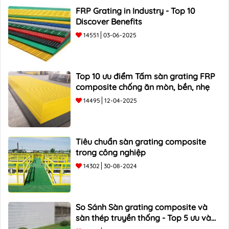
FRP Grating in Industry - Top 10
Discover Benefits
14551
03-06-2025
Top 10 ưu điểm Tấm sàn grating FRP
composite chống ăn mòn, bền, nhẹ
14495
12-04-2025
Tiêu chuẩn sàn grating composite
trong công nghiệp
14302
30-08-2024
So Sánh Sàn grating composite và
sàn thép truyền thống - Top 5 ưu và
nhược điểm