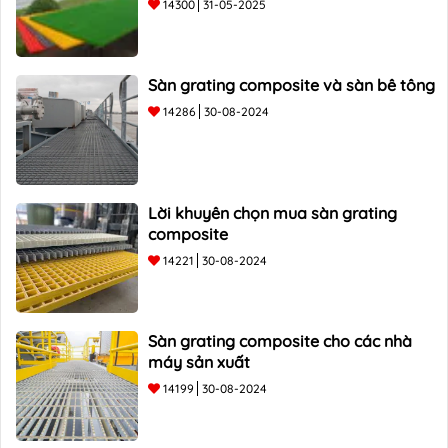
14300
31-05-2025
Sàn grating composite và sàn bê tông
14286
30-08-2024
Lời khuyên chọn mua sàn grating
composite
14221
30-08-2024
Sàn grating composite cho các nhà
máy sản xuất
14199
30-08-2024