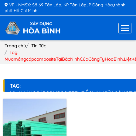
VP - NMSX: Số 69 Tân Lập, KP Tân Lập, P Đông Hòa,thành
phố Hồ Chí Minh
Trang chủ
Tin Tức
Tag:
MuamángcápcompositeTạiBắcNinhCủaCôngTyHòaBình.LiệtK
TAG:
MUAMÁNGCÁPCOMPOSITETẠIBẮCNINHCỦACÔNGTY