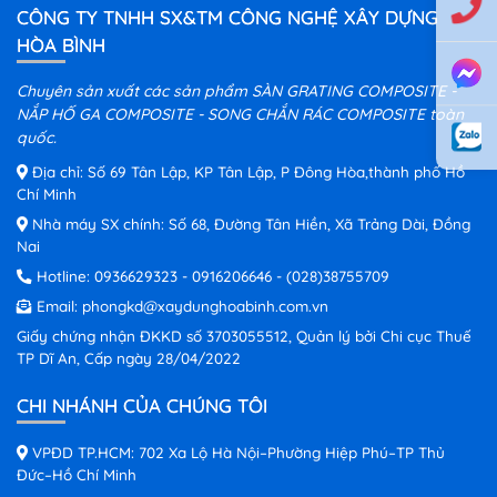
CÔNG TY TNHH SX&TM CÔNG NGHỆ XÂY DỰNG
HÒA BÌNH
Chuyên sản xuất các sản phẩm SÀN GRATING COMPOSITE -
NẮP HỐ GA COMPOSITE - SONG CHẮN RÁC COMPOSITE toàn
quốc.
Địa chỉ: Số 69 Tân Lập, KP Tân Lập, P Đông Hòa,thành phố Hồ
Chí Minh
Nhà máy SX chính: Số 68, Đường Tân Hiền, Xã Trảng Dài, Đồng
Nai
Hotline:
0936629323
-
0916206646
-
(028)38755709
Email:
phongkd@xaydunghoabinh.com.vn
Giấy chứng nhận ĐKKD số 3703055512, Quản lý bởi Chi cục Thuế
TP Dĩ An, Cấp ngày 28/04/2022
CHI NHÁNH CỦA CHÚNG TÔI
VPĐD TP.HCM: 702 Xa Lộ Hà Nội–Phường Hiệp Phú–TP Thủ
Đức–Hồ Chí Minh