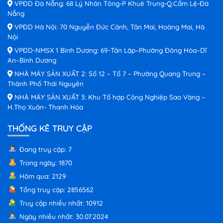
VPĐD Đà Nẵng: 68 Lý Nhân Tông-P Khuê Trung-Q.Cẩm Lệ-Đà
Nẵng
VPĐD Hà Nội: 70 Nguyễn Đức Cảnh, Tân Mai, Hoàng Mai, Hà
Nội
VPĐD-NMSX 1 Bình Dương: 69-Tân Lập–Phường Đông Hòa–Dĩ
An–Bình Dương
NHÀ MÁY SẢN XUẤT 2: Số 12 – Tổ 7 – Phường Quang Trung –
Thành Phố Thái Nguyên
NHÀ MÁY SẢN XUẤT 3: Khu Tổ hợp Công Nghiệp Sao Vàng –
H.Thọ Xuân- Thanh Hóa
THỐNG KÊ TRUY CẬP
Đang truy cập: 7
Trong ngày: 1870
Hôm qua: 2129
Tổng truy cập: 2856562
Truy cập nhiều nhất: 10912
Ngày nhiều nhất: 30.07.2024