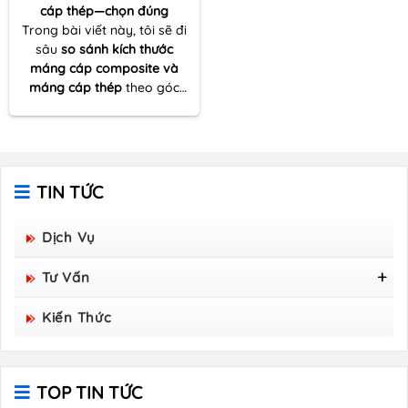
cáp thép—chọn đúng
Trong bài viết này, tôi sẽ đi
sâu
so sánh kích thước
máng cáp composite và
máng cáp thép
theo góc
nhìn thực tế của một người
nhiều lần đồng hành cùng
dự án thi công – từ khâu
khảo sát tuyến cáp đến tối
ưu vật tư và đảm bảo kỹ
TIN TỨC
thuật vận hành lâu dài.
Dịch Vụ
Tư Vấn
Tấm Sàn Grating Composite FRP - Hòa Bình
Kiến Thức
Group Sản Xuất
TOP TIN TỨC