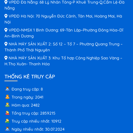
VPĐD Đà Nẵng: 68 Lý Nhân Tông-P Khuê Trung-Q.Cẩm Lệ-Đà
Nẵng
VPĐD Hà Nội: 70 Nguyễn Đức Cảnh, Tân Mai, Hoàng Mai, Hà
Nội
VPĐD-NMSX 1 Bình Dương: 69-Tân Lập–Phường Đông Hòa–Dĩ
An–Bình Dương
NHÀ MÁY SẢN XUẤT 2: Số 12 – Tổ 7 – Phường Quang Trung –
Thành Phố Thái Nguyên
NHÀ MÁY SẢN XUẤT 3: Khu Tổ hợp Công Nghiệp Sao Vàng –
H.Thọ Xuân- Thanh Hóa
THỐNG KÊ TRUY CẬP
Đang truy cập: 8
Trong ngày: 2041
Hôm qua: 2482
Tổng truy cập: 2859215
Truy cập nhiều nhất: 10912
Ngày nhiều nhất: 30.07.2024