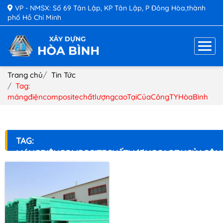
VP - NMSX: Số 69 Tân Lập, KP Tân Lập, P Đông Hòa,thành
phố Hồ Chí Minh
Trang chủ
Tin Tức
Tag:
mángđiệncompositechấtlượngcaoTạiCủaCôngTYHòaBình
TAG:
MÁNGĐIỆNCOMPOSITECHẤTLƯỢNGCAOTẠICỦACÔN