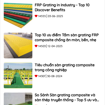
FRP Grating in Industry - Top 10
Discover Benefits
14555
03-06-2025
Top 10 ưu điểm Tấm sàn grating FRP
composite chống ăn mòn, bền, nhẹ
14503
12-04-2025
Tiêu chuẩn sàn grating composite
trong công nghiệp
14307
30-08-2024
So Sánh Sàn grating composite và
sàn thép truyền thống - Top 5 ưu và
nhược điểm