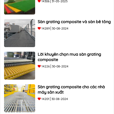
14306
31-05-2025
Sàn grating composite và sàn bê tông
14289
30-08-2024
Lời khuyên chọn mua sàn grating
composite
14226
30-08-2024
Sàn grating composite cho các nhà
máy sản xuất
14201
30-08-2024