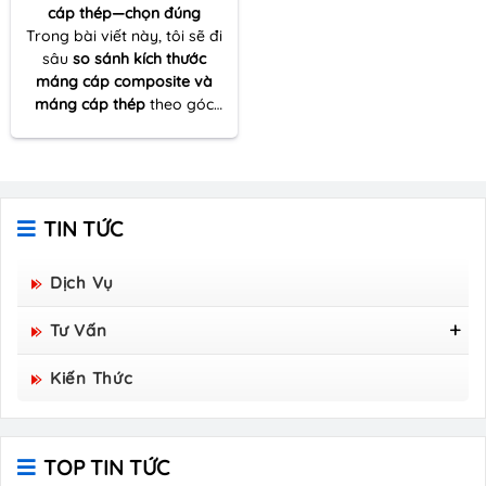
cáp thép—chọn đúng
Trong bài viết này, tôi sẽ đi
sâu
so sánh kích thước
máng cáp composite và
máng cáp thép
theo góc
nhìn thực tế của một người
nhiều lần đồng hành cùng
dự án thi công – từ khâu
khảo sát tuyến cáp đến tối
ưu vật tư và đảm bảo kỹ
TIN TỨC
thuật vận hành lâu dài.
Dịch Vụ
Tư Vấn
Tấm Sàn Grating Composite FRP - Hòa Bình
Kiến Thức
Group Sản Xuất
TOP TIN TỨC