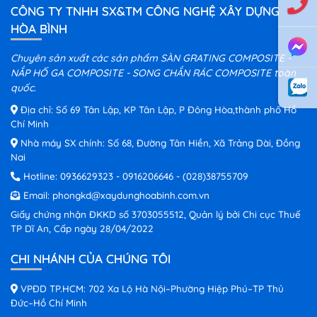
CÔNG TY TNHH SX&TM CÔNG NGHỆ XÂY DỰNG
HÒA BÌNH
Chuyên sản xuất các sản phẩm SÀN GRATING COMPOSITE -
NẮP HỐ GA COMPOSITE - SONG CHẮN RÁC COMPOSITE toàn
quốc.
Địa chỉ: Số 69 Tân Lập, KP Tân Lập, P Đông Hòa,thành phố Hồ
Chí Minh
Nhà máy SX chính: Số 68, Đường Tân Hiền, Xã Trảng Dài, Đồng
Nai
Hotline:
0936629323
-
0916206646
-
(028)38755709
Email:
phongkd@xaydunghoabinh.com.vn
Giấy chứng nhận ĐKKD số 3703055512, Quản lý bởi Chi cục Thuế
TP Dĩ An, Cấp ngày 28/04/2022
CHI NHÁNH CỦA CHÚNG TÔI
VPĐD TP.HCM: 702 Xa Lộ Hà Nội–Phường Hiệp Phú–TP Thủ
Đức–Hồ Chí Minh