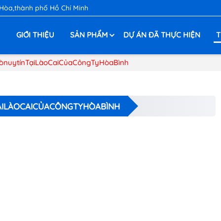
 Hòa,thành phố Hồ Chí Minh
Ủ
GIỚI THIỆU
SẢN PHẨM
DỰ ÁN ĐÃ THỰC HIỆN
T
nuytínTạiLàoCaiCủaCôngTyHòaBình
ILÀOCAICỦACÔNGTYHÒABÌNH