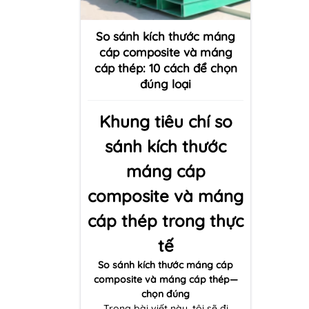
So sánh kích thước máng
cáp composite và máng
cáp thép: 10 cách để chọn
đúng loại
Khung tiêu chí so
sánh kích thước
máng cáp
composite và máng
cáp thép trong thực
tế
So sánh kích thước máng cáp
composite và máng cáp thép—
chọn đúng
Trong bài viết này, tôi sẽ đi