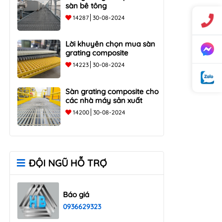
sàn bê tông
14287
30-08-2024
Lời khuyên chọn mua sàn
grating composite
14223
30-08-2024
Sàn grating composite cho
các nhà máy sản xuất
14200
30-08-2024
ĐỘI NGŨ HỖ TRỢ
Báo giá
0936629323