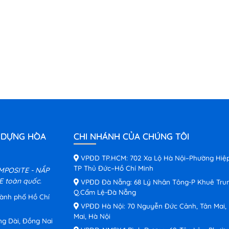
 DỰNG HÒA
CHI NHÁNH CỦA CHÚNG TÔI
VPĐD TP.HCM: 702 Xa Lộ Hà Nội–Phường Hiệ
TP Thủ Đức–Hồ Chí Minh
MPOSITE - NẮP
 toàn quốc.
VPĐD Đà Nẵng: 68 Lý Nhân Tông-P Khuê Tru
Q.Cẩm Lệ-Đà Nẵng
hành phố Hồ Chí
VPĐD Hà Nội: 70 Nguyễn Đức Cảnh, Tân Mai,
Mai, Hà Nội
ng Dài, Đồng Nai