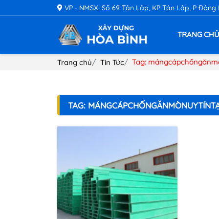
VP - NMSX: Số 69 Tân Lập, KP Tân Lập, P Đông
TRANG CH
Tag: mángcápchốngănmò
Trang chủ
Tin Tức
TAG: MÁNGCÁPCHỐNGĂNMÒNUYTÍNTẠ