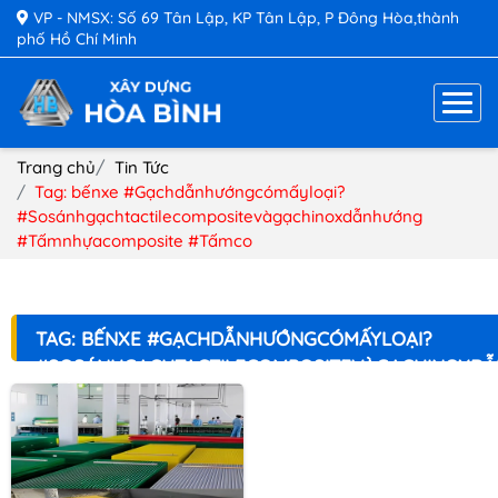
VP - NMSX: Số 69 Tân Lập, KP Tân Lập, P Đông Hòa,thành
phố Hồ Chí Minh
Trang chủ
Tin Tức
Tag: bếnxe #Gạchdẫnhướngcómấyloại?
#Sosánhgạchtactilecompositevàgạchinoxdẫnhướng
#Tấmnhựacomposite #Tấmco
TAG: BẾNXE #GẠCHDẪNHƯỚNGCÓMẤYLOẠI?
#SOSÁNHGẠCHTACTILECOMPOSITEVÀGẠCHINOXD
#TẤMNHỰACOMPOSITE #TẤMCO