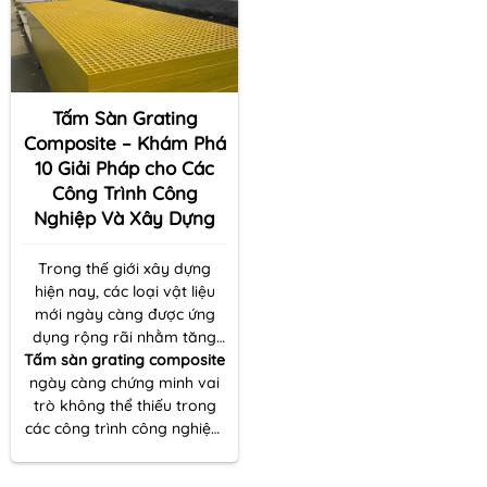
Tấm Sàn Grating
Composite – Khám Phá
10 Giải Pháp cho Các
Công Trình Công
Nghiệp Và Xây Dựng
Trong thế giới xây dựng
hiện nay, các loại vật liệu
mới ngày càng được ứng
dụng rộng rãi nhằm tăng
Tấm sàn grating composite
cường độ bền, giảm trọng
lượng và tối ưu hóa chi phí
ngày càng chứng minh vai
thi công. Một trong những
trò không thể thiếu trong
sản phẩm tiêu biểu đó chính
các công trình công nghiệp,
nhà xưởng, cầu vượt, thang
là
Tấm sàn grating
máy, và nhiều dự án khác.
composite
, một giải pháp