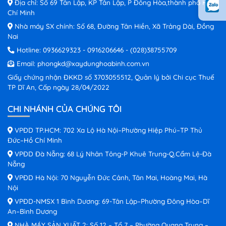
Địa chỉ: Số 69 Tân Lập, KP Tân Lập, P Đông Hòa,thành phố Hồ
Chí Minh
Nhà máy SX chính: Số 68, Đường Tân Hiền, Xã Trảng Dài, Đồng
Nai
Hotline:
0936629323
-
0916206646
-
(028)38755709
Email:
phongkd@xaydunghoabinh.com.vn
Giấy chứng nhận ĐKKD số 3703055512, Quản lý bởi Chi cục Thuế
TP Dĩ An, Cấp ngày 28/04/2022
CHI NHÁNH CỦA CHÚNG TÔI
VPĐD TP.HCM: 702 Xa Lộ Hà Nội–Phường Hiệp Phú–TP Thủ
Đức–Hồ Chí Minh
VPĐD Đà Nẵng: 68 Lý Nhân Tông-P Khuê Trung-Q.Cẩm Lệ-Đà
Nẵng
VPĐD Hà Nội: 70 Nguyễn Đức Cảnh, Tân Mai, Hoàng Mai, Hà
Nội
VPĐD-NMSX 1 Bình Dương: 69-Tân Lập–Phường Đông Hòa–Dĩ
An–Bình Dương
NHÀ MÁY SẢN XUẤT 2: Số 12 – Tổ 7 – Phường Quang Trung –