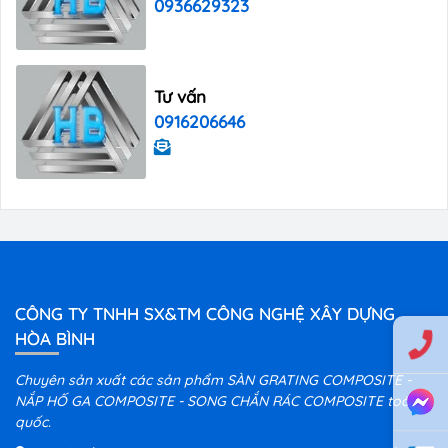
0936629323
Tư vấn
0916206646
CÔNG TY TNHH SX&TM CÔNG NGHỆ XÂY DỰNG
HÒA BÌNH
Chuyên sản xuất các sản phẩm SÀN GRATING COMPOSITE -
NẮP HỐ GA COMPOSITE - SONG CHẮN RÁC COMPOSITE toàn
quốc.