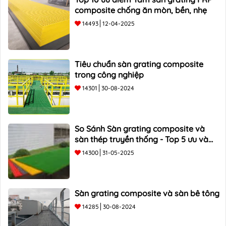
composite chống ăn mòn, bền, nhẹ
14493
12-04-2025
Tiêu chuẩn sàn grating composite
trong công nghiệp
14301
30-08-2024
So Sánh Sàn grating composite và
sàn thép truyền thống - Top 5 ưu và
nhược điểm
14300
31-05-2025
Sàn grating composite và sàn bê tông
14285
30-08-2024