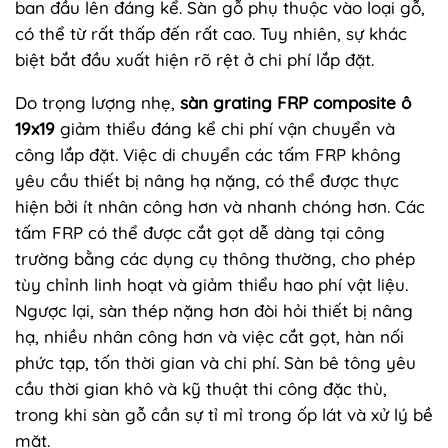
ban đầu lên đáng kể. Sàn gỗ phụ thuộc vào loại gỗ,
có thể từ rất thấp đến rất cao. Tuy nhiên, sự khác
biệt bắt đầu xuất hiện rõ rệt ở chi phí lắp đặt.
Do trọng lượng nhẹ,
sàn grating FRP composite ô
19x19
giảm thiểu đáng kể chi phí vận chuyển và
công lắp đặt. Việc di chuyển các tấm FRP không
yêu cầu thiết bị nâng hạ nặng, có thể được thực
hiện bởi ít nhân công hơn và nhanh chóng hơn. Các
tấm FRP có thể được cắt gọt dễ dàng tại công
trường bằng các dụng cụ thông thường, cho phép
tùy chỉnh linh hoạt và giảm thiểu hao phí vật liệu.
Ngược lại, sàn thép nặng hơn đòi hỏi thiết bị nâng
hạ, nhiều nhân công hơn và việc cắt gọt, hàn nối
phức tạp, tốn thời gian và chi phí. Sàn bê tông yêu
cầu thời gian khô và kỹ thuật thi công đặc thù,
trong khi sàn gỗ cần sự tỉ mỉ trong ốp lát và xử lý bề
mặt.