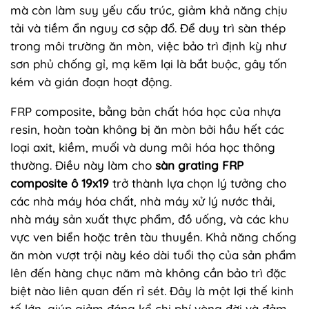
mà còn làm suy yếu cấu trúc, giảm khả năng chịu
tải và tiềm ẩn nguy cơ sập đổ. Để duy trì sàn thép
trong môi trường ăn mòn, việc bảo trì định kỳ như
sơn phủ chống gỉ, mạ kẽm lại là bắt buộc, gây tốn
kém và gián đoạn hoạt động.
FRP composite, bằng bản chất hóa học của nhựa
resin, hoàn toàn không bị ăn mòn bởi hầu hết các
loại axit, kiềm, muối và dung môi hóa học thông
thường. Điều này làm cho
sàn grating FRP
composite ô 19x19
trở thành lựa chọn lý tưởng cho
các nhà máy hóa chất, nhà máy xử lý nước thải,
nhà máy sản xuất thực phẩm, đồ uống, và các khu
vực ven biển hoặc trên tàu thuyền. Khả năng chống
ăn mòn vượt trội này kéo dài tuổi thọ của sản phẩm
lên đến hàng chục năm mà không cần bảo trì đặc
biệt nào liên quan đến rỉ sét. Đây là một lợi thế kinh
tế lớn, giúp giảm đáng kể chi phí vòng đời và đảm