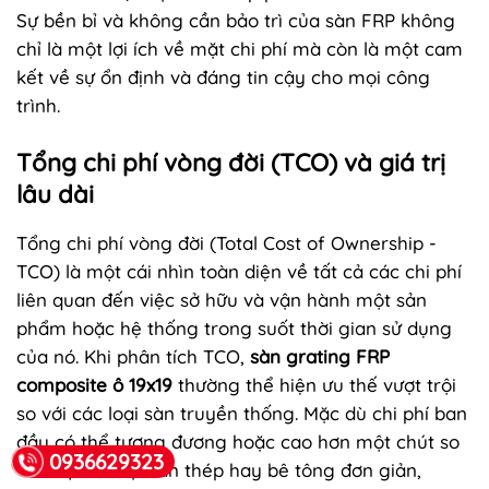
Sự bền bỉ và không cần bảo trì của sàn FRP không
chỉ là một lợi ích về mặt chi phí mà còn là một cam
kết về sự ổn định và đáng tin cậy cho mọi công
trình.
Tổng chi phí vòng đời (TCO) và giá trị
lâu dài
Tổng chi phí vòng đời (Total Cost of Ownership -
TCO) là một cái nhìn toàn diện về tất cả các chi phí
liên quan đến việc sở hữu và vận hành một sản
phẩm hoặc hệ thống trong suốt thời gian sử dụng
của nó. Khi phân tích TCO,
sàn grating FRP
composite ô 19x19
thường thể hiện ưu thế vượt trội
so với các loại sàn truyền thống. Mặc dù chi phí ban
đầu có thể tương đương hoặc cao hơn một chút so
0936629323
với một số loại sàn thép hay bê tông đơn giản,