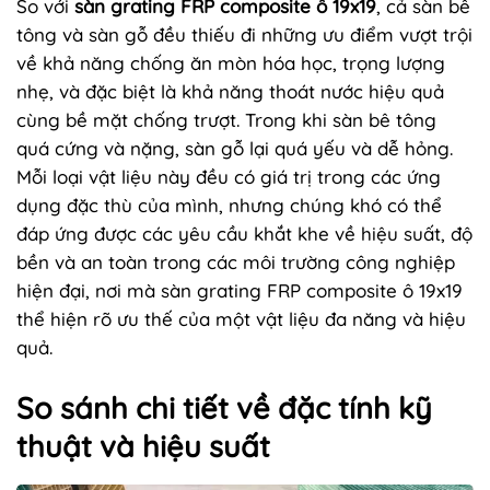
So với
sàn grating FRP composite ô 19x19
, cả sàn bê
tông và sàn gỗ đều thiếu đi những ưu điểm vượt trội
về khả năng chống ăn mòn hóa học, trọng lượng
nhẹ, và đặc biệt là khả năng thoát nước hiệu quả
cùng bề mặt chống trượt. Trong khi sàn bê tông
quá cứng và nặng, sàn gỗ lại quá yếu và dễ hỏng.
Mỗi loại vật liệu này đều có giá trị trong các ứng
dụng đặc thù của mình, nhưng chúng khó có thể
đáp ứng được các yêu cầu khắt khe về hiệu suất, độ
bền và an toàn trong các môi trường công nghiệp
hiện đại, nơi mà sàn grating FRP composite ô 19x19
thể hiện rõ ưu thế của một vật liệu đa năng và hiệu
quả.
So sánh chi tiết về đặc tính kỹ
thuật và hiệu suất