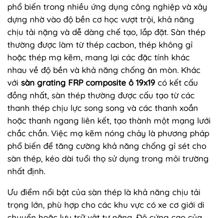
phổ biến trong nhiều ứng dụng công nghiệp và xây
dựng nhờ vào độ bền cơ học vượt trội, khả năng
chịu tải nặng và dễ dàng chế tạo, lắp đặt. Sàn thép
thường được làm từ thép cacbon, thép không gỉ
hoặc thép mạ kẽm, mang lại các đặc tính khác
nhau về độ bền và khả năng chống ăn mòn. Khác
với
sàn grating FRP composite ô 19x19
có kết cấu
đồng nhất, sàn thép thường được cấu tạo từ các
thanh thép chịu lực song song và các thanh xoắn
hoặc thanh ngang liên kết, tạo thành một mạng lưới
chắc chắn. Việc mạ kẽm nóng chảy là phương pháp
phổ biến để tăng cường khả năng chống gỉ sét cho
sàn thép, kéo dài tuổi thọ sử dụng trong môi trường
nhất định.
Ưu điểm nổi bật của sàn thép là khả năng chịu tải
trọng lớn, phù hợp cho các khu vực có xe cơ giới di
chuyển hoặc lưu trữ vật tư nặng. Độ cứng cao của