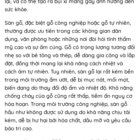
lại, và có thể tạo ra bụi xi măng gây ảnh hưởng đến
sức khỏe.
Sàn gỗ, đặc biệt gỗ công nghiệp hoặc gỗ tự nhiên,
thường được ưu tiên trong các không gian dân
dụng, văn phòng hoặc những nơi đòi hỏi tính thẩm
mỹ cao và sự ấm cúng. Gỗ có trọng lượng tương đối
nhẹ so với bê tông và thép, dễ dàng gia công và lắp
đặt, đồng thời mang lại khả năng cách nhiệt và
cách âm tự nhiên. Tuy nhiên, sàn gỗ lại rất kém bền
trong môi trường ẩm ướt, dễ bị mục nát, mối mọt,
biến dạng do thay đổi độ ẩm và nhiệt độ. Khả năng
chống cháy của gỗ cũng rất thấp, tiềm ẩn nguy cơ
hỏa hoạn. Trong môi trường công nghiệp, sàn gỗ
hầu như không được sử dụng do khả năng chịu tải
kém, dễ bị hư hại bởi hóa chất, dầu mỡ và yêu cầu
bảo trì cao.