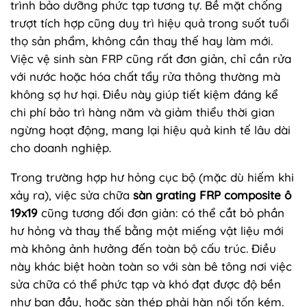
trình bảo dưỡng phức tạp tương tự. Bề mặt chống
trượt tích hợp cũng duy trì hiệu quả trong suốt tuổi
thọ sản phẩm, không cần thay thế hay làm mới.
Việc vệ sinh sàn FRP cũng rất đơn giản, chỉ cần rửa
với nước hoặc hóa chất tẩy rửa thông thường mà
không sợ hư hại. Điều này giúp tiết kiệm đáng kể
chi phí bảo trì hàng năm và giảm thiểu thời gian
ngừng hoạt động, mang lại hiệu quả kinh tế lâu dài
cho doanh nghiệp.
Trong trường hợp hư hỏng cục bộ (mặc dù hiếm khi
xảy ra), việc sửa chữa
sàn grating FRP composite ô
19x19
cũng tương đối đơn giản: có thể cắt bỏ phần
hư hỏng và thay thế bằng một miếng vật liệu mới
mà không ảnh hưởng đến toàn bộ cấu trúc. Điều
này khác biệt hoàn toàn so với sàn bê tông nơi việc
sửa chữa có thể phức tạp và khó đạt được độ bền
như ban đầu, hoặc sàn thép phải hàn nối tốn kém.