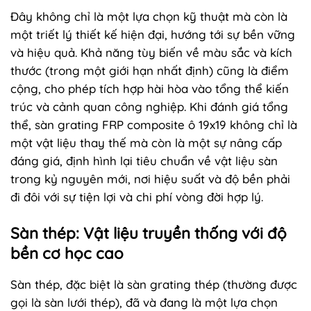
Đây không chỉ là một lựa chọn kỹ thuật mà còn là
một triết lý thiết kế hiện đại, hướng tới sự bền vững
và hiệu quả. Khả năng tùy biến về màu sắc và kích
thước (trong một giới hạn nhất định) cũng là điểm
cộng, cho phép tích hợp hài hòa vào tổng thể kiến
trúc và cảnh quan công nghiệp. Khi đánh giá tổng
thể, sàn grating FRP composite ô 19x19 không chỉ là
một vật liệu thay thế mà còn là một sự nâng cấp
đáng giá, định hình lại tiêu chuẩn về vật liệu sàn
trong kỷ nguyên mới, nơi hiệu suất và độ bền phải
đi đôi với sự tiện lợi và chi phí vòng đời hợp lý.
Sàn thép: Vật liệu truyền thống với độ
bền cơ học cao
Sàn thép, đặc biệt là sàn grating thép (thường được
gọi là sàn lưới thép), đã và đang là một lựa chọn