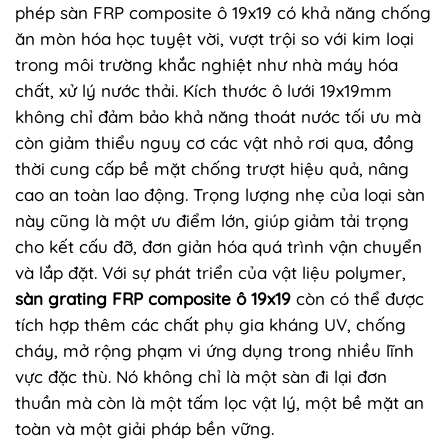
phép sàn FRP composite ô 19x19 có khả năng chống
ăn mòn hóa học tuyệt vời, vượt trội so với kim loại
trong môi trường khắc nghiệt như nhà máy hóa
chất, xử lý nước thải. Kích thước ô lưới 19x19mm
không chỉ đảm bảo khả năng thoát nước tối ưu mà
còn giảm thiểu nguy cơ các vật nhỏ rơi qua, đồng
thời cung cấp bề mặt chống trượt hiệu quả, nâng
cao an toàn lao động. Trọng lượng nhẹ của loại sàn
này cũng là một ưu điểm lớn, giúp giảm tải trọng
cho kết cấu đỡ, đơn giản hóa quá trình vận chuyển
và lắp đặt. Với sự phát triển của vật liệu polymer,
sàn grating FRP composite ô 19x19
còn có thể được
tích hợp thêm các chất phụ gia kháng UV, chống
cháy, mở rộng phạm vi ứng dụng trong nhiều lĩnh
vực đặc thù. Nó không chỉ là một sàn đi lại đơn
thuần mà còn là một tấm lọc vật lý, một bề mặt an
toàn và một giải pháp bền vững.