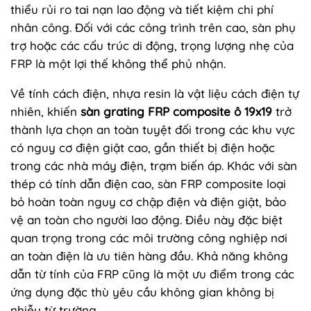
thiểu rủi ro tai nạn lao động và tiết kiệm chi phí
nhân công. Đối với các công trình trên cao, sàn phụ
trợ hoặc các cấu trúc di động, trọng lượng nhẹ của
FRP là một lợi thế không thể phủ nhận.
Về tính cách điện, nhựa resin là vật liệu cách điện tự
nhiên, khiến
sàn grating FRP composite ô 19x19
trở
thành lựa chọn an toàn tuyệt đối trong các khu vực
có nguy cơ điện giật cao, gần thiết bị điện hoặc
trong các nhà máy điện, trạm biến áp. Khác với sàn
thép có tính dẫn điện cao, sàn FRP composite loại
bỏ hoàn toàn nguy cơ chập điện và điện giật, bảo
vệ an toàn cho người lao động. Điều này đặc biệt
quan trọng trong các môi trường công nghiệp nơi
an toàn điện là ưu tiên hàng đầu. Khả năng không
dẫn từ tính của FRP cũng là một ưu điểm trong các
ứng dụng đặc thù yêu cầu không gian không bị
nhiễu từ trường.