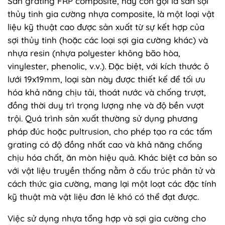
Sàn grating FRP composite, hay còn gọi là sàn sợi
thủy tinh gia cường nhựa composite, là một loại vật
liệu kỹ thuật cao được sản xuất từ sự kết hợp của
sợi thủy tinh (hoặc các loại sợi gia cường khác) và
nhựa resin (nhựa polyester không bão hòa,
vinylester, phenolic, v.v.). Đặc biệt, với kích thước ô
lưới 19x19mm, loại sàn này được thiết kế để tối ưu
hóa khả năng chịu tải, thoát nước và chống trượt,
đồng thời duy trì trọng lượng nhẹ và độ bền vượt
trội. Quá trình sản xuất thường sử dụng phương
pháp đúc hoặc pultrusion, cho phép tạo ra các tấm
grating có độ đồng nhất cao và khả năng chống
chịu hóa chất, ăn mòn hiệu quả. Khác biệt cơ bản so
với vật liệu truyền thống nằm ở cấu trúc phân tử và
cách thức gia cường, mang lại một loạt các đặc tính
kỹ thuật mà vật liệu đơn lẻ khó có thể đạt được.
Việc sử dụng nhựa tổng hợp và sợi gia cường cho