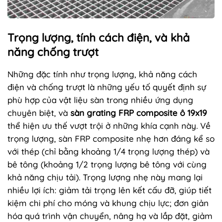
Trọng lượng, tính cách điện, và khả
năng chống trượt
Những đặc tính như trọng lượng, khả năng cách
điện và chống trượt là những yếu tố quyết định sự
phù hợp của vật liệu sàn trong nhiều ứng dụng
chuyên biệt, và
sàn grating FRP composite ô 19x19
thể hiện ưu thế vượt trội ở những khía cạnh này. Về
trọng lượng, sàn FRP composite nhẹ hơn đáng kể so
với thép (chỉ bằng khoảng 1/4 trọng lượng thép) và
bê tông (khoảng 1/2 trọng lượng bê tông với cùng
khả năng chịu tải). Trọng lượng nhẹ này mang lại
nhiều lợi ích: giảm tải trọng lên kết cấu đỡ, giúp tiết
kiệm chi phí cho móng và khung chịu lực; đơn giản
hóa quá trình vận chuyển, nâng hạ và lắp đặt, giảm