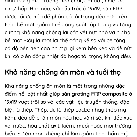
định trong môi trường hóa chất, ẩm ướt, nhiệt độ
cao/thấp. Hơn nữa, với cấu trúc ô 19x19, sàn FRP
được tối ưu hóa để phân bổ tải trọng đều hơn trên
toàn bề mặt, giảm thiểu ứng suất tập trung và tăng
cường khả năng chống lại các vết nứt nhỏ và hư hại
bề mặt. Đây là một lợi thế đáng kể so với bê tông,
có độ bền nén cao nhưng lại kém bền kéo và dễ nứt
khi có biến động nhiệt độ hoặc tải trọng không đều.
Khả năng chống ăn mòn và tuổi thọ
Khả năng chống ăn mòn là một trong những đặc
điểm nổi bật nhất giúp
sàn grating FRP composite ô
19x19
vượt trội so với các vật liệu truyền thống, đặc
biệt là thép. Thép, dù là thép cacbon hay thép mạ
kẽm, đều dễ bị ăn mòn hóa học và rỉ sét khi tiếp xúc
với nước, hóa chất axit, kiềm, muối hoặc môi trường
biển. Sự ăn mòn không chỉ làm giảm tính thẩm mỹ