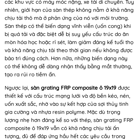
các khu vực có máy móc nặng, xe tải di chuyển. Tuy
nhiên, giới hạn của sàn thép không nằm ở khả năng
chịu tải thô mà ở phản ứng của nó với môi trường.
Sàn thép có thể biến dạng vĩnh viễn (uốn cong) khi
bị quá tải và đặc biệt dễ bị suy yếu cấu trúc do ăn
mòn hóa học hoặc rỉ sét, làm giảm đáng kể tuổi thọ
và khả năng chịu tải theo thời gian nếu không được
bảo trì đúng cách. Hơn nữa, những biến dạng này
có thể không dễ dàng nhận thấy bằng mắt thường,
tạo ra rủi ro tiềm ẩn.
Ngược lại,
sàn grating FRP composite ô 19x19
được
thiết kế với cấu trúc mạng lưới và độ bền kéo, nén,
uốn xuất sắc, nhờ vào sự kết hợp của sợi thủy tinh
gia cường và nhựa resin polyme. Mặc dù trọng
lượng nhẹ hơn đáng kể so với thép, sàn grating FRP
composite ô 19x19 vẫn có khả năng chịu tải ấn
tượng, đủ để đáp ứng hầu hết các yêu cầu trong