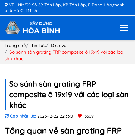
VP - NMSX: Số 69 Tân Lập, KP Tân Lập, P Đông Hòa,thành
phố Hồ Chí Minh
Trang chủ
Tin Tức
Dịch vụ
So sánh sàn grating FRP composite ô 19x19 với các loại
sàn khác
So sánh sàn grating FRP
composite ô 19x19 với các loại sàn
khác
Cập nhật lúc:
2025-12-22 22:33:01
13309
Tổng quan về sàn grating FRP