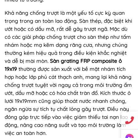
Khả năng chống trượt là một yếu tố cực kỳ quan
trọng trong an toàn lao động. Sàn thép, đặc biệt khi
ướt hoặc có dầu mỡ, rất dễ gây trượt ngã. Mặc dù
có các giải pháp chống trượt cho sàn thép như tấm
nhám hoặc mạ kẽm dạng răng cưa, nhưng chúng
thường kém hiệu quả trong điều kiện khắc nghiệt
và dễ bị mài mòn.
Sàn grating FRP composite ô
19x19
thường được sản xuất với bề mặt nhám tích
hợp hoặc lớp phủ cát thạch anh, mang lại khả năng
chống trượt tuyệt vời ngay cả trong môi trường ẩm
ướt, dầu mỡ hoặc có hóa chất tràn đổ. Kích thước ô
lưới 19x19mm cũng giúp thoát nước nhanh chóng,
ngăn ngừa sự tích tụ chất lỏng gây trượt. Điều này
đóng góp trực tiếp vào việc giảm thiểu tai nạn lao
động, nâng cao năng suất và tạo môi trường làm
việc an toàn hơn.