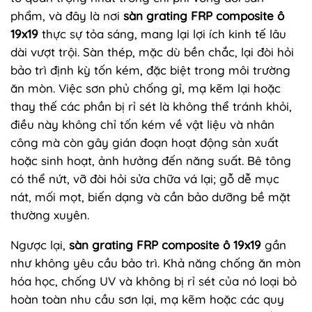
phẩm, và đây là nơi
sàn grating FRP composite ô
19x19
thực sự tỏa sáng, mang lại lợi ích kinh tế lâu
dài vượt trội. Sàn thép, mặc dù bền chắc, lại đòi hỏi
bảo trì định kỳ tốn kém, đặc biệt trong môi trường
ăn mòn. Việc sơn phủ chống gỉ, mạ kẽm lại hoặc
thay thế các phần bị rỉ sét là không thể tránh khỏi,
điều này không chỉ tốn kém về vật liệu và nhân
công mà còn gây gián đoạn hoạt động sản xuất
hoặc sinh hoạt, ảnh hưởng đến năng suất. Bê tông
có thể nứt, vỡ đòi hỏi sửa chữa vá lại; gỗ dễ mục
nát, mối mọt, biến dạng và cần bảo dưỡng bề mặt
thường xuyên.
Ngược lại,
sàn grating FRP composite ô 19x19
gần
như không yêu cầu bảo trì. Khả năng chống ăn mòn
hóa học, chống UV và không bị rỉ sét của nó loại bỏ
hoàn toàn nhu cầu sơn lại, mạ kẽm hoặc các quy