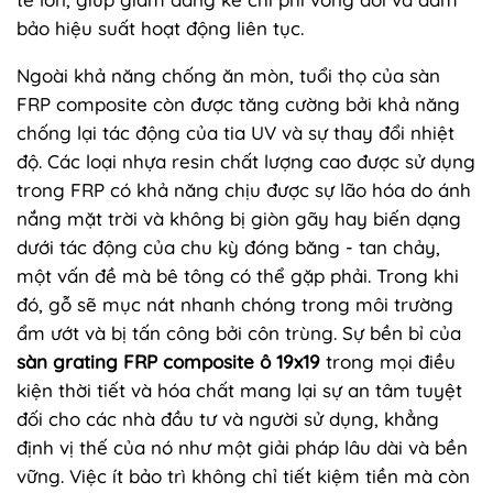
bảo hiệu suất hoạt động liên tục.
Ngoài khả năng chống ăn mòn, tuổi thọ của sàn
FRP composite còn được tăng cường bởi khả năng
chống lại tác động của tia UV và sự thay đổi nhiệt
độ. Các loại nhựa resin chất lượng cao được sử dụng
trong FRP có khả năng chịu được sự lão hóa do ánh
nắng mặt trời và không bị giòn gãy hay biến dạng
dưới tác động của chu kỳ đóng băng - tan chảy,
một vấn đề mà bê tông có thể gặp phải. Trong khi
đó, gỗ sẽ mục nát nhanh chóng trong môi trường
ẩm ướt và bị tấn công bởi côn trùng. Sự bền bỉ của
sàn grating FRP composite ô 19x19
trong mọi điều
kiện thời tiết và hóa chất mang lại sự an tâm tuyệt
đối cho các nhà đầu tư và người sử dụng, khẳng
định vị thế của nó như một giải pháp lâu dài và bền
vững. Việc ít bảo trì không chỉ tiết kiệm tiền mà còn