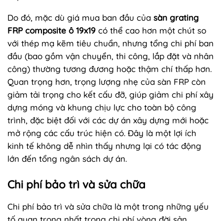
Do đó, mặc dù giá mua ban đầu của
sàn grating
FRP composite ô 19x19
có thể cao hơn một chút so
với thép mạ kẽm tiêu chuẩn, nhưng tổng chi phí ban
đầu (bao gồm vận chuyển, thi công, lắp đặt và nhân
công) thường tương đương hoặc thậm chí thấp hơn.
Quan trọng hơn, trọng lượng nhẹ của sàn FRP còn
giảm tải trọng cho kết cấu đỡ, giúp giảm chi phí xây
dựng móng và khung chịu lực cho toàn bộ công
trình, đặc biệt đối với các dự án xây dựng mới hoặc
mở rộng các cấu trúc hiện có. Đây là một lợi ích
kinh tế không dễ nhìn thấy nhưng lại có tác động
lớn đến tổng ngân sách dự án.
Chi phí bảo trì và sửa chữa
Chi phí bảo trì và sửa chữa là một trong những yếu
tố quan trọng nhất trong chi phí vòng đời sản