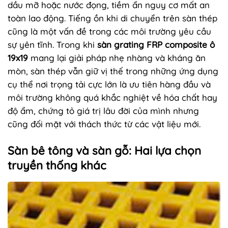
dầu mỡ hoặc nước đọng, tiềm ẩn nguy cơ mất an
toàn lao động. Tiếng ồn khi di chuyển trên sàn thép
cũng là một vấn đề trong các môi trường yêu cầu
sự yên tĩnh. Trong khi
sàn grating FRP composite ô
19x19
mang lại giải pháp nhẹ nhàng và kháng ăn
mòn, sàn thép vẫn giữ vị thế trong những ứng dụng
cụ thể nơi trọng tải cực lớn là ưu tiên hàng đầu và
môi trường không quá khắc nghiệt về hóa chất hay
độ ẩm, chứng tỏ giá trị lâu đời của mình nhưng
cũng đối mặt với thách thức từ các vật liệu mới.
Sàn bê tông và sàn gỗ: Hai lựa chọn
truyền thống khác