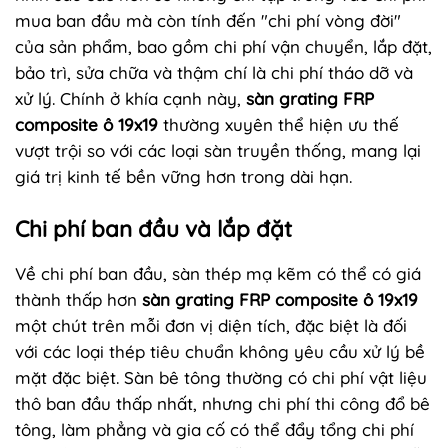
mua ban đầu mà còn tính đến "chi phí vòng đời"
của sản phẩm, bao gồm chi phí vận chuyển, lắp đặt,
bảo trì, sửa chữa và thậm chí là chi phí tháo dỡ và
xử lý. Chính ở khía cạnh này,
sàn grating FRP
composite ô 19x19
thường xuyên thể hiện ưu thế
vượt trội so với các loại sàn truyền thống, mang lại
giá trị kinh tế bền vững hơn trong dài hạn.
Chi phí ban đầu và lắp đặt
Về chi phí ban đầu, sàn thép mạ kẽm có thể có giá
thành thấp hơn
sàn grating FRP composite ô 19x19
một chút trên mỗi đơn vị diện tích, đặc biệt là đối
với các loại thép tiêu chuẩn không yêu cầu xử lý bề
mặt đặc biệt. Sàn bê tông thường có chi phí vật liệu
thô ban đầu thấp nhất, nhưng chi phí thi công đổ bê
tông, làm phẳng và gia cố có thể đẩy tổng chi phí