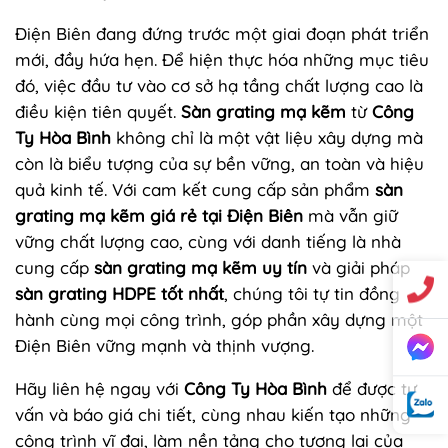
Điện Biên đang đứng trước một giai đoạn phát triển
mới, đầy hứa hẹn. Để hiện thực hóa những mục tiêu
đó, việc đầu tư vào cơ sở hạ tầng chất lượng cao là
điều kiện tiên quyết.
Sàn grating mạ kẽm
từ
Công
Ty Hòa Bình
không chỉ là một vật liệu xây dựng mà
còn là biểu tượng của sự bền vững, an toàn và hiệu
quả kinh tế. Với cam kết cung cấp sản phẩm
sàn
grating mạ kẽm giá rẻ tại Điện Biên
mà vẫn giữ
vững chất lượng cao, cùng với danh tiếng là nhà
cung cấp
sàn grating mạ kẽm uy tín
và giải pháp
sàn grating HDPE tốt nhất
, chúng tôi tự tin đồng
hành cùng mọi công trình, góp phần xây dựng một
Điện Biên vững mạnh và thịnh vượng.
Hãy liên hệ ngay với
Công Ty Hòa Bình
để được tư
vấn và báo giá chi tiết, cùng nhau kiến tạo những
công trình vĩ đại, làm nền tảng cho tương lai của