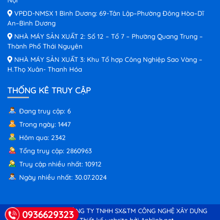
VPĐD-NMSX 1 Bình Dương: 69-Tân Lập–Phường Đông Hòa–Dĩ
An–Bình Dương
NHÀ MÁY SẢN XUẤT 2: Số 12 – Tổ 7 – Phường Quang Trung –
Thành Phố Thái Nguyên
NHÀ MÁY SẢN XUẤT 3: Khu Tổ hợp Công Nghiệp Sao Vàng –
H.Thọ Xuân- Thanh Hóa
THỐNG KÊ TRUY CẬP
Đang truy cập: 6
Trong ngày: 1447
Hôm qua: 2342
Tổng truy cập: 2860963
Truy cập nhiều nhất: 10912
Ngày nhiều nhất: 30.07.2024
© Copyright 2026 CÔNG TY TNHH SX&TM CÔNG NGHỆ XÂY DỰNG
0936629323