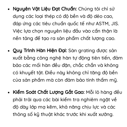
Nguyên Vật Liệu Đạt Chuẩn:
Chúng tôi chỉ sử
dụng các loại thép có độ bền và độ dẻo cao,
đáp ứng các tiêu chuẩn quốc tế như ASTM, JIS.
Việc lựa chọn nguyên liệu đầu vào cẩn thận là
nền tảng để tạo ra sản phẩm chất lượng cao.
Quy Trình Hàn Hiện Đại:
Sàn grating được sản
xuất bằng công nghệ hàn tự động tiên tiến, đảm
bảo các mối hàn đều đặn, chắc chắn và không
có khuyết tật. Điều này không chỉ tăng độ bền
của sản phẩm mà còn đảm bảo tính thẩm mỹ.
Kiểm Soát Chất Lượng Gắt Gao:
Mỗi lô hàng đều
phải trải qua các bài kiểm tra nghiêm ngặt về
độ dày lớp mạ kẽm, khả năng chịu lực và các
thông số kỹ thuật khác trước khi xuất xưởng.