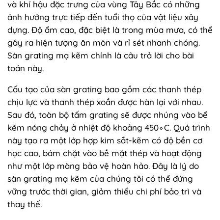
và khí hậu đặc trưng của vùng Tây Bắc có những
ảnh hưởng trực tiếp đến tuổi thọ của vật liệu xây
dựng. Độ ẩm cao, đặc biệt là trong mùa mưa, có thể
gây ra hiện tượng ăn mòn và rỉ sét nhanh chóng.
Sàn grating mạ kẽm chính là câu trả lời cho bài
toán này.
Cấu tạo của sàn grating bao gồm các thanh thép
chịu lực và thanh thép xoắn được hàn lại với nhau.
Sau đó, toàn bộ tấm grating sẽ được nhúng vào bể
kẽm nóng chảy ở nhiệt độ khoảng 450∘C. Quá trình
này tạo ra một lớp hợp kim sắt-kẽm có độ bền cơ
học cao, bám chặt vào bề mặt thép và hoạt động
như một lớp màng bảo vệ hoàn hảo. Đây là lý do
sàn grating mạ kẽm của chúng tôi có thể đứng
vững trước thời gian, giảm thiểu chi phí bảo trì và
thay thế.