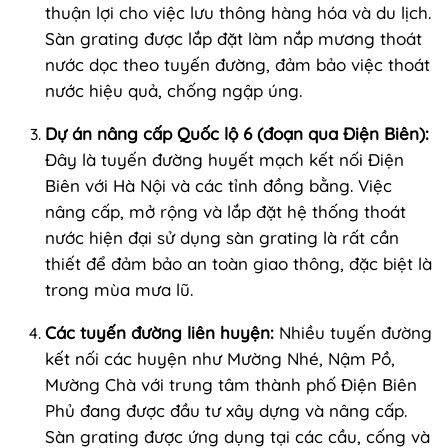
thuận lợi cho việc lưu thông hàng hóa và du lịch.
Sàn grating được lắp đặt làm nắp mương thoát
nước dọc theo tuyến đường, đảm bảo việc thoát
nước hiệu quả, chống ngập úng.
Dự án nâng cấp Quốc lộ 6 (đoạn qua Điện Biên):
Đây là tuyến đường huyết mạch kết nối Điện
Biên với Hà Nội và các tỉnh đồng bằng. Việc
nâng cấp, mở rộng và lắp đặt hệ thống thoát
nước hiện đại sử dụng sàn grating là rất cần
thiết để đảm bảo an toàn giao thông, đặc biệt là
trong mùa mưa lũ.
Các tuyến đường liên huyện:
Nhiều tuyến đường
kết nối các huyện như Mường Nhé, Nậm Pồ,
Mường Chà với trung tâm thành phố Điện Biên
Phủ đang được đầu tư xây dựng và nâng cấp.
Sàn grating được ứng dụng tại các cầu, cống và