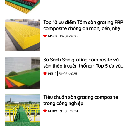
Top 10 ưu điểm Tấm sàn grating FRP
composite chống ăn mòn, bền, nhẹ
14508
12-04-2025
So Sánh Sàn grating composite và
sàn thép truyền thống - Top 5 ưu và
nhược điểm
14312
31-05-2025
Tiêu chuẩn sàn grating composite
trong công nghiệp
14309
30-08-2024