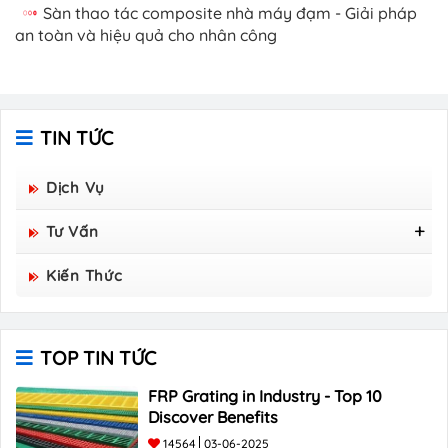
Sàn thao tác composite nhà máy đạm - Giải pháp
an toàn và hiệu quả cho nhân công
TIN TỨC
Dịch Vụ
Tư Vấn
Tấm Sàn Grating Composite FRP - Hòa Bình
Kiến Thức
Group Sản Xuất
TOP TIN TỨC
FRP Grating in Industry - Top 10
Discover Benefits
14564
03-06-2025