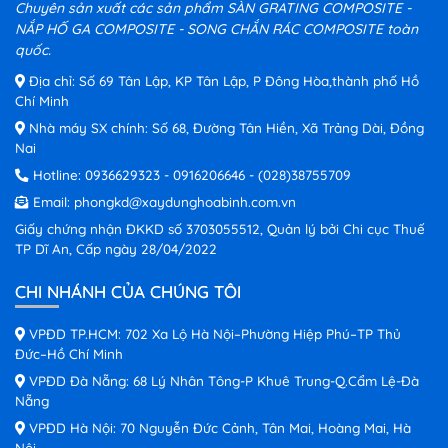
Chuyên sản xuất các sản phẩm SÀN GRATING COMPOSITE -
NẮP HỐ GA COMPOSITE - SONG CHẮN RÁC COMPOSITE toàn
quốc.
Địa chỉ: Số 69 Tân Lập, KP Tân Lập, P Đông Hòa,thành phố Hồ
Chí Minh
Nhà máy SX chính: Số 68, Đường Tân Hiền, Xã Trảng Dài, Đồng
Nai
Hotline:
0936629323
-
0916206646
-
(028)38755709
Email:
phongkd@xaydunghoabinh.com.vn
Giấy chứng nhận ĐKKD số 3703055512, Quản lý bởi Chi cục Thuế
TP Dĩ An, Cấp ngày 28/04/2022
CHI NHÁNH CỦA CHÚNG TÔI
VPĐD TP.HCM: 702 Xa Lộ Hà Nội–Phường Hiệp Phú–TP Thủ
Đức–Hồ Chí Minh
VPĐD Đà Nẵng: 68 Lý Nhân Tông-P Khuê Trung-Q.Cẩm Lệ-Đà
Nẵng
VPĐD Hà Nội: 70 Nguyễn Đức Cảnh, Tân Mai, Hoàng Mai, Hà
Nội