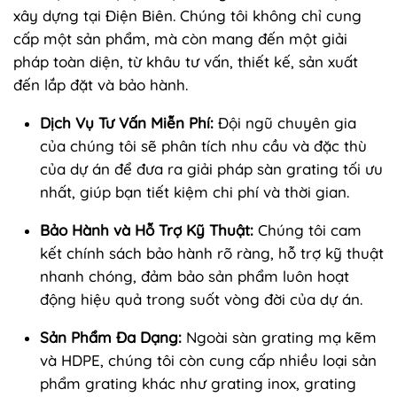
xây dựng tại Điện Biên. Chúng tôi không chỉ cung
cấp một sản phẩm, mà còn mang đến một giải
pháp toàn diện, từ khâu tư vấn, thiết kế, sản xuất
đến lắp đặt và bảo hành.
Dịch Vụ Tư Vấn Miễn Phí:
Đội ngũ chuyên gia
của chúng tôi sẽ phân tích nhu cầu và đặc thù
của dự án để đưa ra giải pháp sàn grating tối ưu
nhất, giúp bạn tiết kiệm chi phí và thời gian.
Bảo Hành và Hỗ Trợ Kỹ Thuật:
Chúng tôi cam
kết chính sách bảo hành rõ ràng, hỗ trợ kỹ thuật
nhanh chóng, đảm bảo sản phẩm luôn hoạt
động hiệu quả trong suốt vòng đời của dự án.
Sản Phẩm Đa Dạng:
Ngoài sàn grating mạ kẽm
và HDPE, chúng tôi còn cung cấp nhiều loại sản
phẩm grating khác như grating inox, grating