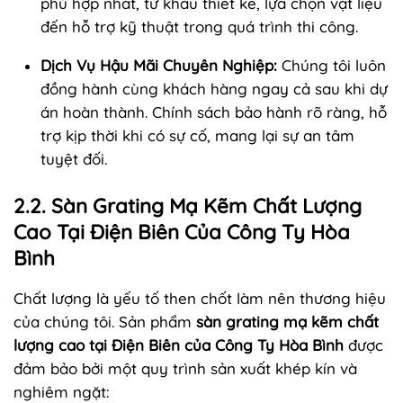
phù hợp nhất, từ khâu thiết kế, lựa chọn vật liệu
đến hỗ trợ kỹ thuật trong quá trình thi công.
Dịch Vụ Hậu Mãi Chuyên Nghiệp:
Chúng tôi luôn
đồng hành cùng khách hàng ngay cả sau khi dự
án hoàn thành. Chính sách bảo hành rõ ràng, hỗ
trợ kịp thời khi có sự cố, mang lại sự an tâm
tuyệt đối.
2.2. Sàn Grating Mạ Kẽm Chất Lượng
Cao Tại Điện Biên Của Công Ty Hòa
Bình
Chất lượng là yếu tố then chốt làm nên thương hiệu
của chúng tôi. Sản phẩm
sàn grating mạ kẽm chất
lượng cao tại Điện Biên của Công Ty Hòa Bình
được
đảm bảo bởi một quy trình sản xuất khép kín và
nghiêm ngặt: