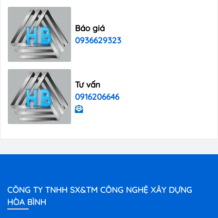
Báo giá
0936629323
Tư vấn
0916206646
CÔNG TY TNHH SX&TM CÔNG NGHỆ XÂY DỰNG
HÒA BÌNH