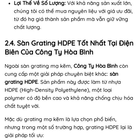
Lợi Thế Về Số Lượng:
Với khả năng sản xuất lớn,
chúng tôi có thể mua nguyên liệu với giá ưu đãi,
từ đó hạ giá thành sản phẩm mà vẫn giữ vững
chất lượng.
2.4. Sàn Grating HDPE Tốt Nhất Tại Điện
Biên Của Công Ty Hòa Bình
Ngoài sàn grating mạ kẽm,
Công Ty Hòa Bình
còn
cung cấp một giải pháp chuyên biệt khác:
sàn
grating HDPE
. Sản phẩm này được làm từ nhựa
HDPE (High-Density Polyethylene), một loại
polymer có độ bền cao và khả năng chống chịu hóa
chất tuyệt vời.
Mặc dù grating mạ kẽm là lựa chọn phổ biến,
nhưng trong một số trường hợp, grating HDPE lại là
giải pháp tối ưu: