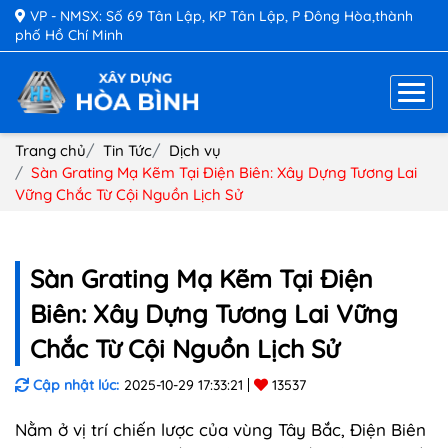
VP - NMSX: Số 69 Tân Lập, KP Tân Lập, P Đông Hòa,thành
phố Hồ Chí Minh
Trang chủ
Tin Tức
Dịch vụ
Sàn Grating Mạ Kẽm Tại Điện Biên: Xây Dựng Tương Lai
Vững Chắc Từ Cội Nguồn Lịch Sử
Sàn Grating Mạ Kẽm Tại Điện
Biên: Xây Dựng Tương Lai Vững
Chắc Từ Cội Nguồn Lịch Sử
Cập nhật lúc:
2025-10-29 17:33:21
13537
Nằm ở vị trí chiến lược của vùng Tây Bắc, Điện Biên