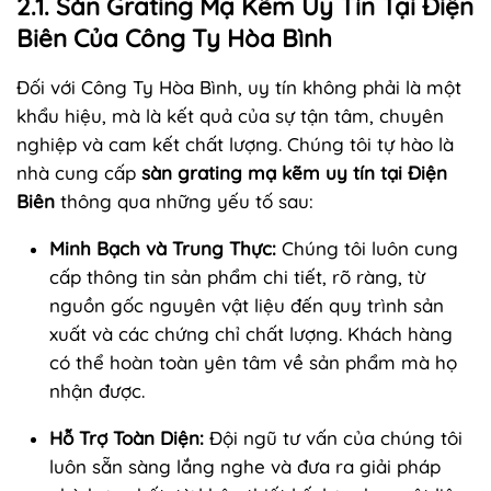
2.1. Sàn Grating Mạ Kẽm Uy Tín Tại Điện
Biên Của Công Ty Hòa Bình
Đối với Công Ty Hòa Bình, uy tín không phải là một
khẩu hiệu, mà là kết quả của sự tận tâm, chuyên
nghiệp và cam kết chất lượng. Chúng tôi tự hào là
nhà cung cấp
sàn grating mạ kẽm uy tín tại Điện
Biên
thông qua những yếu tố sau:
Minh Bạch và Trung Thực:
Chúng tôi luôn cung
cấp thông tin sản phẩm chi tiết, rõ ràng, từ
nguồn gốc nguyên vật liệu đến quy trình sản
xuất và các chứng chỉ chất lượng. Khách hàng
có thể hoàn toàn yên tâm về sản phẩm mà họ
nhận được.
Hỗ Trợ Toàn Diện:
Đội ngũ tư vấn của chúng tôi
luôn sẵn sàng lắng nghe và đưa ra giải pháp