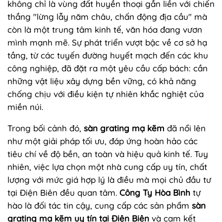
không chỉ là vùng đất huyền thoại gắn liền với chiến
thắng "lừng lẫy năm châu, chấn động địa cầu" mà
còn là một trung tâm kinh tế, văn hóa đang vươn
mình mạnh mẽ. Sự phát triển vượt bậc về cơ sở hạ
tầng, từ các tuyến đường huyết mạch đến các khu
công nghiệp, đã đặt ra một yêu cầu cấp bách: cần
những vật liệu xây dựng bền vững, có khả năng
chống chịu với điều kiện tự nhiên khắc nghiệt của
miền núi.
Trong bối cảnh đó,
sàn grating mạ kẽm
đã nổi lên
như một giải pháp tối ưu, đáp ứng hoàn hảo các
tiêu chí về độ bền, an toàn và hiệu quả kinh tế. Tuy
nhiên, việc lựa chọn một nhà cung cấp uy tín, chất
lượng với mức giá hợp lý là điều mà mọi chủ đầu tư
tại Điện Biên đều quan tâm.
Công Ty Hòa Bình
tự
hào là đối tác tin cậy, cung cấp các sản phẩm
sàn
grating mạ kẽm uy tín tại Điện Biên
và cam kết