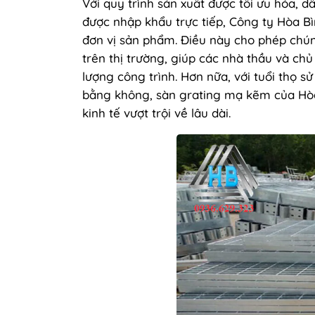
Với quy trình sản xuất được tối ưu hóa, 
được nhập khẩu trực tiếp, Công ty Hòa Bì
đơn vị sản phẩm. Điều này cho phép chú
trên thị trường, giúp các nhà thầu và ch
lượng công trình. Hơn nữa, với tuổi thọ s
bằng không, sàn grating mạ kẽm của Hòa
kinh tế vượt trội về lâu dài.