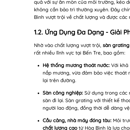
quả với sự ăn mòn của môi trường, kéo d
không cần bảo trì thường xuyên. Đây chín
Bình vượt trội về chất lượng và được các 
1.2. Ứng Dụng Đa Dạng - Giải P
Nhờ vào chất lượng vượt trội,
sàn gratin
rất nhiều lĩnh vực tại Bến Tre, bao gồm:
Hệ thống mương thoát nước:
Với khả 
nắp mương, vừa đảm bảo việc thoát nư
lại trên đường.
Sàn công nghiệp:
Sử dụng trong các n
sàn đi lại. Sàn grating với thiết kế t
người lao động, đồng thời dễ dàng vệ
Cầu cảng, nhà máy đóng tàu:
Môi trư
chất lượng cao
từ Hòa Bình là lựa ch