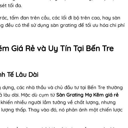
ét tối đa.
ác, tấm đan trên cầu, các lối đi bộ trên cao, hay sàn
g đều có thể sử dụng sàn grating để tối ưu hóa chi phí
ẽm Giá Rẻ và Uy Tín Tại Bến Tre
inh Tế Lâu Dài
 dựng, các nhà thầu và chủ đầu tư tại Bến Tre thường
ả lâu dài. Mặc dù cụm từ
Sàn Grating Mạ Kẽm giá rẻ
 khiến nhiều người lầm tưởng về chất lượng, nhưng
 lượng thấp. Thay vào đó, nó phản ánh một chiến lược