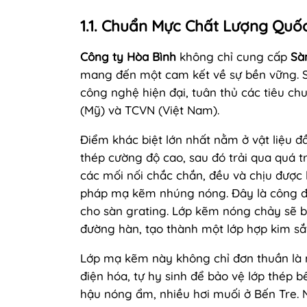
1.1. Chuẩn Mực Chất Lượng Quốc
Công ty Hòa Bình
không chỉ cung cấp
Sà
mang đến một cam kết về sự bền vững. S
công nghệ hiện đại, tuân thủ các tiêu c
(Mỹ) và TCVN (Việt Nam).
Điểm khác biệt lớn nhất nằm ở vật liệu đ
thép cường độ cao, sau đó trải qua quá 
các mối nối chắc chắn, đều và chịu được
pháp mạ kẽm nhúng nóng. Đây là công đo
cho sàn grating. Lớp kẽm nóng chảy sẽ 
đường hàn, tạo thành một lớp hợp kim sắ
Lớp mạ kẽm này không chỉ đơn thuần là 
điện hóa, tự hy sinh để bảo vệ lớp thép bê
hậu nóng ẩm, nhiều hơi muối ở Bến Tre. 