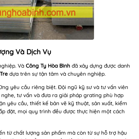
ượng Và Dịch Vụ
 nghiệp. Và
Công Ty Hòa Bình
đã xây dựng được danh
Tre
dựa trên sự tận tâm và chuyên nghiệp.
ng yêu cầu riêng biệt. Đội ngũ kỹ sư và tư vấn viên
 nghe, tư vấn và đưa ra giải pháp grating phù hợp
ận yêu cầu, thiết kế bản vẽ kỹ thuật, sản xuất, kiểm
ắp đặt, mọi quy trình đều được thực hiện một cách
ến từ chất lượng sản phẩm mà còn từ sự hỗ trợ hậu