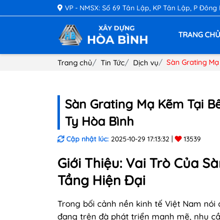
VP - NMSX: Số 69 Tân Lập, KP Tân Lập, P Đông
TRANG CH
Sàn Grating Mạ
Trang chủ
Tin Tức
Dịch vụ
Sàn Grating Mạ Kẽm Tại Bế
Ty Hòa Bình
Cập nhật lúc:
2025-10-29 17:13:32
13539
Giới Thiệu: Vai Trò Của S
Tầng Hiện Đại
Trong bối cảnh nền kinh tế Việt Nam nói 
đang trên đà phát triển mạnh mẽ, nhu cầ