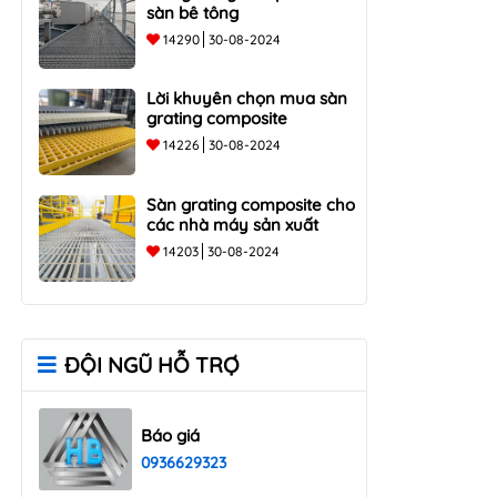
sàn bê tông
14290
30-08-2024
Lời khuyên chọn mua sàn
grating composite
14226
30-08-2024
Sàn grating composite cho
các nhà máy sản xuất
14203
30-08-2024
ĐỘI NGŨ HỖ TRỢ
Báo giá
0936629323