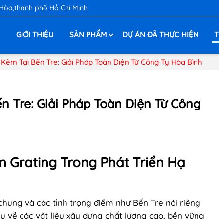
 Hòa,thành phố Hồ Chí Minh
Ủ
GIỚI THIỆU
SẢN PHẨM
DỰ ÁN ĐÃ THỰC HIỆN
T
 Kẽm Tại Bến Tre: Giải Pháp Toàn Diện Từ Công Ty Hòa Bình
n Tre: Giải Pháp Toàn Diện Từ Công
àn Grating Trong Phát Triển Hạ
chung và các tỉnh trọng điểm như Bến Tre nói riêng
u về các vật liệu xây dựng chất lượng cao, bền vững