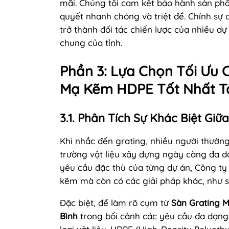
mãi. Chúng tôi cam kết bảo hành sản phẩ
quyết nhanh chóng và triệt để. Chính sự
trở thành đối tác chiến lược của nhiều dự
chung của tỉnh.
Phần 3: Lựa Chọn Tối Ưu 
Mạ Kẽm HDPE Tốt Nhất Tạ
3.1. Phân Tích Sự Khác Biệt Gi
Khi nhắc đến grating, nhiều người thườn
trường vật liệu xây dựng ngày càng đa d
yêu cầu đặc thù của từng dự án, Công t
kẽm mà còn có các giải pháp khác, như s
Đặc biệt, để làm rõ cụm từ
Sàn Grating M
Bình
trong bối cảnh các yêu cầu đa dạng 