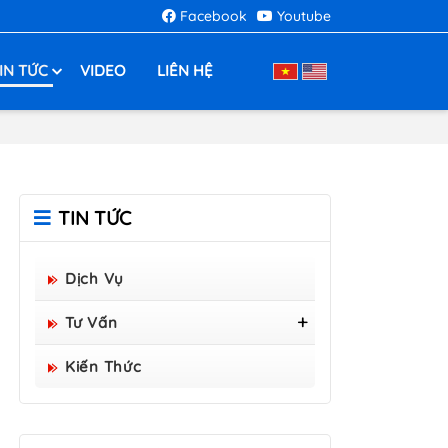
Facebook
Youtube
IN TỨC
VIDEO
LIÊN HỆ
TIN TỨC
Dịch Vụ
Tư Vấn
Tấm Sàn Grating Composite
Kiến Thức
FRP - Hòa Bình Group Sản
Xuất