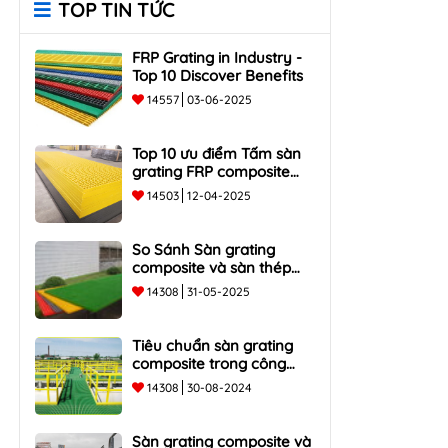
TOP TIN TỨC
FRP Grating in Industry -
Top 10 Discover Benefits
14557
03-06-2025
Top 10 ưu điểm Tấm sàn
grating FRP composite
chống ăn mòn, bền, nhẹ
14503
12-04-2025
So Sánh Sàn grating
composite và sàn thép
truyền thống - Top 5 ưu và
14308
31-05-2025
nhược điểm
Tiêu chuẩn sàn grating
composite trong công
nghiệp
14308
30-08-2024
Sàn grating composite và