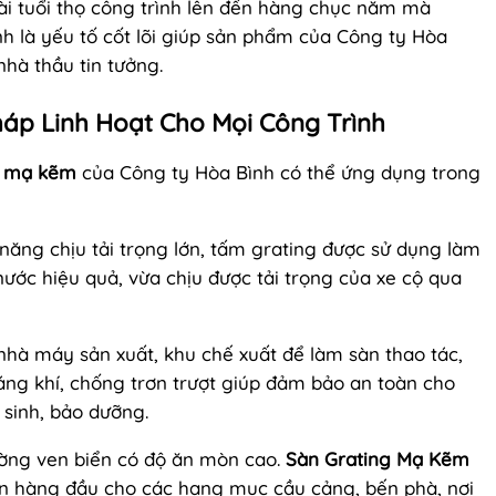
ài tuổi thọ công trình lên đến hàng chục năm mà
h là yếu tố cốt lõi giúp sản phẩm của Công ty Hòa
nhà thầu tin tưởng.
háp Linh Hoạt Cho Mọi Công Trình
g mạ kẽm
của Công ty Hòa Bình có thể ứng dụng trong
năng chịu tải trọng lớn, tấm grating được sử dụng làm
ớc hiệu quả, vừa chịu được tải trọng của xe cộ qua
hà máy sản xuất, khu chế xuất để làm sàn thao tác,
hoáng khí, chống trơn trượt giúp đảm bảo an toàn cho
 sinh, bảo dưỡng.
ờng ven biển có độ ăn mòn cao.
Sàn Grating Mạ Kẽm
ọn hàng đầu cho các hạng mục cầu cảng, bến phà, nơi