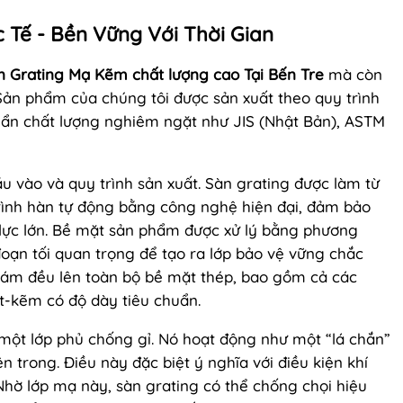
 Tế - Bền Vững Với Thời Gian
n Grating Mạ Kẽm chất lượng cao Tại Bến Tre
mà còn
ản phẩm của chúng tôi được sản xuất theo quy trình
huẩn chất lượng nghiêm ngặt như JIS (Nhật Bản), ASTM
ầu vào và quy trình sản xuất. Sàn grating được làm từ
trình hàn tự động bằng công nghệ hiện đại, đảm bảo
 lực lớn. Bề mặt sản phẩm được xử lý bằng phương
ạn tối quan trọng để tạo ra lớp bảo vệ vững chắc
bám đều lên toàn bộ bề mặt thép, bao gồm cả các
t-kẽm có độ dày tiêu chuẩn.
một lớp phủ chống gỉ. Nó hoạt động như một “lá chắn”
n trong. Điều này đặc biệt ý nghĩa với điều kiện khí
Nhờ lớp mạ này, sàn grating có thể chống chọi hiệu