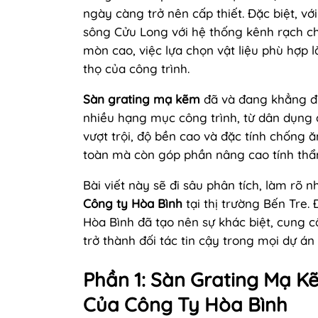
ngày càng trở nên cấp thiết. Đặc biệt, vớ
sông Cửu Long với hệ thống kênh rạch ch
mòn cao, việc lựa chọn vật liệu phù hợp l
thọ của công trình.
Sàn grating mạ kẽm
đã và đang khẳng địn
nhiều hạng mục công trình, từ dân dụng 
vượt trội, độ bền cao và đặc tính chống
toàn mà còn góp phần nâng cao tính thẩm
Bài viết này sẽ đi sâu phân tích, làm r
Công ty Hòa Bình
tại thị trường Bến Tre.
Hòa Bình đã tạo nên sự khác biệt, cung c
trở thành đối tác tin cậy trong mọi dự án 
Phần 1: Sàn Grating Mạ K
Của Công Ty Hòa Bình