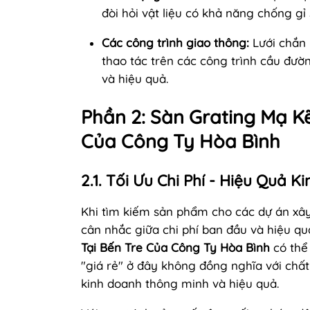
đòi hỏi vật liệu có khả năng chống gỉ s
Các công trình giao thông:
Lưới chắn r
thao tác trên các công trình cầu đườn
và hiệu quả.
Phần 2: Sàn Grating Mạ K
Của Công Ty Hòa Bình
2.1. Tối Ưu Chi Phí - Hiệu Quả K
Khi tìm kiếm sản phẩm cho các dự án xây
cân nhắc giữa chi phí ban đầu và hiệu qu
Tại Bến Tre Của Công Ty Hòa Bình
có thể
"giá rẻ" ở đây không đồng nghĩa với chất
kinh doanh thông minh và hiệu quả.