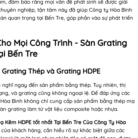
m, đảm bảo rằng mọi vấn đề phát sinh sẽ được giải
 chuyên nghiệp, tận tâm này đã giúp Công ty Hòa Bình
 án quan trọng tại Bến Tre, góp phần vào sự phát triển
Cho Mọi Công Trình - Sàn Grating
i Bến Tre
ữa Grating Thép và Grating HDPE
g nghĩ ngay đến sản phẩm bằng thép. Tuy nhiên, thị
ạng, và grating cũng không ngoại lệ. Để đáp ứng các
y Hòa Bình không chỉ cung cấp sản phẩm bằng thép mạ
àn grating làm từ vật liệu composite hoặc nhựa.
ạ Kẽm HDPE tốt nhất Tại Bến Tre Của Công Ty Hòa
của khách hàng, cần hiểu rõ sự khác biệt giữa các