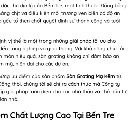
i đặc thù địa lý của Bến Tre, một tỉnh thuộc Đồng bằng
ằng chịt và điều kiện môi trường ven biển có độ ăn
à yếu tố then chốt quyết định sự thành công và tuổi
h vị thế là một trong những giải pháp tối ưu cho
đến công nghiệp và giao thông. Với khả năng chịu tải
 ăn mòn hiệu quả, sàn grating không chỉ đảm bảo an
 mỹ, hiện đại cho các dự án.
õ những ưu điểm của sản phẩm
Sàn Grating Mạ Kẽm
từ
 Đồng thời, chúng tôi sẽ chỉ ra cách thức mà Công ty
ấp giải pháp toàn diện cho các nhà thầu và chủ đầu tư,
lớn nhỏ.
ẽm Chất Lượng Cao Tại Bến Tre