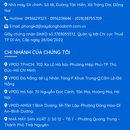
Nhà máy SX chính: Số 68, Đường Tân Hiền, Xã Trảng Dài, Đồng
Nai
Hotline:
0936629323
-
0916206646
-
(028)38755709
Email:
phongkd@xaydunghoabinh.com.vn
Giấy chứng nhận ĐKKD số 3703055512, Quản lý bởi Chi cục Thuế
TP Dĩ An, Cấp ngày 28/04/2022
CHI NHÁNH CỦA CHÚNG TÔI
VPĐD TP.HCM: 702 Xa Lộ Hà Nội–Phường Hiệp Phú–TP Thủ
Đức–Hồ Chí Minh
VPĐD Đà Nẵng: 68 Lý Nhân Tông-P Khuê Trung-Q.Cẩm Lệ-Đà
Nẵng
VPĐD Hà Nội: 70 Nguyễn Đức Cảnh, Tân Mai, Hoàng Mai, Hà
Nội
VPĐD-NMSX 1 Bình Dương: 69-Tân Lập–Phường Đông Hòa–Dĩ
An–Bình Dương
NHÀ MÁY SẢN XUẤT 2: Số 12 – Tổ 7 – Phường Quang Trung –
Thành Phố Thái Nguyên