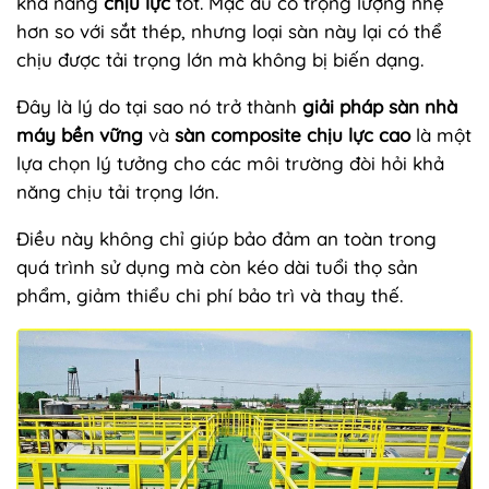
khả năng
chịu lực
tốt. Mặc dù có trọng lượng nhẹ
hơn so với sắt thép, nhưng loại sàn này lại có thể
chịu được tải trọng lớn mà không bị biến dạng.
Đây là lý do tại sao nó trở thành
giải pháp sàn nhà
máy bền vững
và
sàn composite chịu lực cao
là một
lựa chọn lý tưởng cho các môi trường đòi hỏi khả
năng chịu tải trọng lớn.
Điều này không chỉ giúp bảo đảm an toàn trong
quá trình sử dụng mà còn kéo dài tuổi thọ sản
phẩm, giảm thiểu chi phí bảo trì và thay thế.