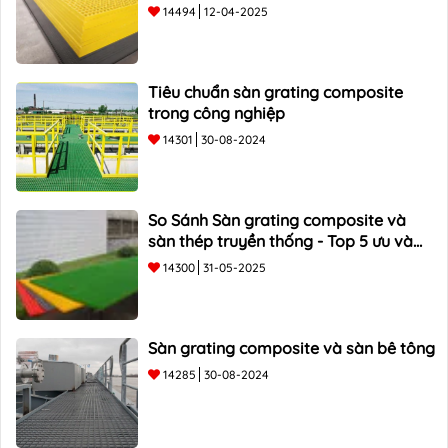
14494
12-04-2025
Tiêu chuẩn sàn grating composite
trong công nghiệp
14301
30-08-2024
So Sánh Sàn grating composite và
sàn thép truyền thống - Top 5 ưu và
nhược điểm
14300
31-05-2025
Sàn grating composite và sàn bê tông
14285
30-08-2024