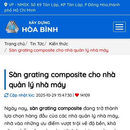
VP - NMSX: Số 69 Tân Lập, KP Tân Lập, P Đông Hòa,thành
phố Hồ Chí Minh
Trang chủ
Tin Tức
Kiến thức
Sàn grating composite cho nhà quản lý nhà máy
Sàn grating composite cho nhà
quản lý nhà máy
Cập nhật lúc:
2025-10-29 15:47:30
14109
Ngày nay,
sàn grating composite
đang trở thành
lựa chọn hàng đầu của các nhà quản lý nhà máy,
nhờ vào những ưu điểm vượt trội về độ bền, khả