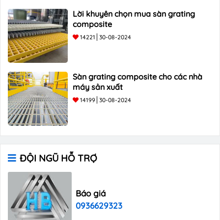
Lời khuyên chọn mua sàn grating
composite
14221
30-08-2024
Sàn grating composite cho các nhà
máy sản xuất
14199
30-08-2024
ĐỘI NGŨ HỖ TRỢ
Báo giá
0936629323