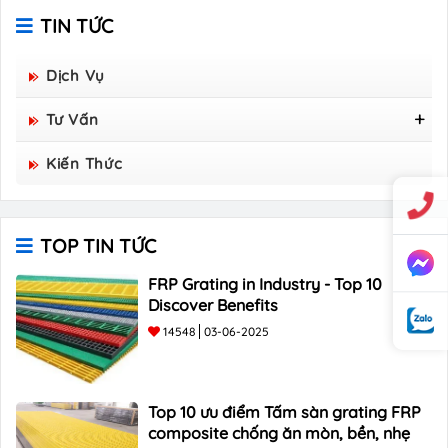
TIN TỨC
Dịch Vụ
Tư Vấn
Tấm Sàn Grating Composite FRP - Hòa Bình
Kiến Thức
Group Sản Xuất
TOP TIN TỨC
FRP Grating in Industry - Top 10
Discover Benefits
14548
03-06-2025
Top 10 ưu điểm Tấm sàn grating FRP
composite chống ăn mòn, bền, nhẹ