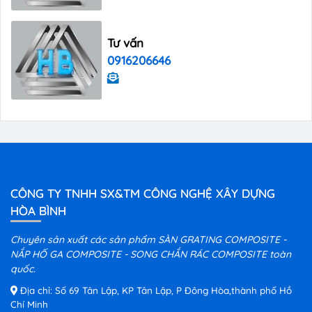
Tư vấn
0916206646
CÔNG TY TNHH SX&TM CÔNG NGHỆ XÂY DỰNG
HÒA BÌNH
Chuyên sản xuất các sản phẩm SÀN GRATING COMPOSITE -
NẮP HỐ GA COMPOSITE - SONG CHẮN RÁC COMPOSITE toàn
quốc.
Địa chỉ: Số 69 Tân Lập, KP Tân Lập, P Đông Hòa,thành phố Hồ
Chí Minh