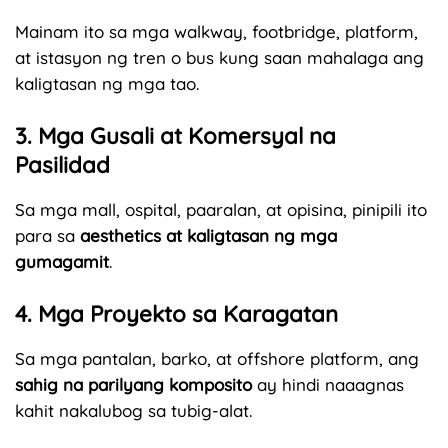
Mainam ito sa mga walkway, footbridge, platform,
at istasyon ng tren o bus kung saan mahalaga ang
kaligtasan ng mga tao.
3. Mga Gusali at Komersyal na
Pasilidad
Sa mga mall, ospital, paaralan, at opisina, pinipili ito
para sa
aesthetics at kaligtasan ng mga
gumagamit
.
4. Mga Proyekto sa Karagatan
Sa mga pantalan, barko, at offshore platform, ang
sahig na parilyang komposito
ay hindi naaagnas
kahit nakalubog sa tubig-alat.