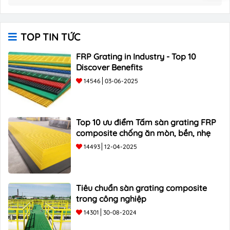
TOP TIN TỨC
FRP Grating in Industry - Top 10
Discover Benefits
14546
03-06-2025
Top 10 ưu điểm Tấm sàn grating FRP
composite chống ăn mòn, bền, nhẹ
14493
12-04-2025
Tiêu chuẩn sàn grating composite
trong công nghiệp
14301
30-08-2024