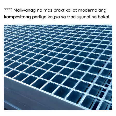
???? Maliwanag na mas praktikal at moderno ang
kompositong parilya
kaysa sa tradisyunal na bakal.