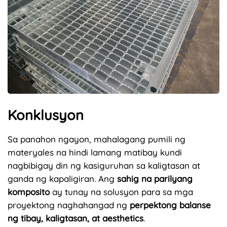
Konklusyon
Sa panahon ngayon, mahalagang pumili ng
materyales na hindi lamang matibay kundi
nagbibigay din ng kasiguruhan sa kaligtasan at
ganda ng kapaligiran. Ang
sahig na parilyang
komposito
ay tunay na solusyon para sa mga
proyektong naghahangad ng
perpektong balanse
ng tibay, kaligtasan, at aesthetics
.