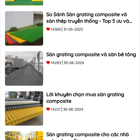
So Sánh Sàn grating composite và
sàn thép truyền thống - Top 5 ưu và
nhược điểm
14300
31-05-2025
Sàn grating composite và sàn bê tông
14285
30-08-2024
Lời khuyên chọn mua sàn grating
composite
14221
30-08-2024
Sàn grating composite cho các nhà