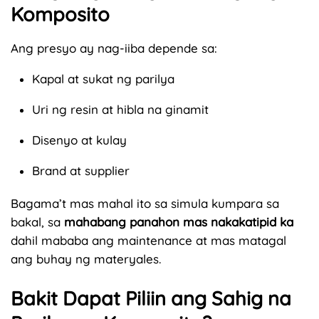
Komposito
Ang presyo ay nag-iiba depende sa:
Kapal at sukat ng parilya
Uri ng resin at hibla na ginamit
Disenyo at kulay
Brand at supplier
Bagama’t mas mahal ito sa simula kumpara sa
bakal, sa
mahabang panahon mas nakakatipid ka
dahil mababa ang maintenance at mas matagal
ang buhay ng materyales.
Bakit Dapat Piliin ang Sahig na