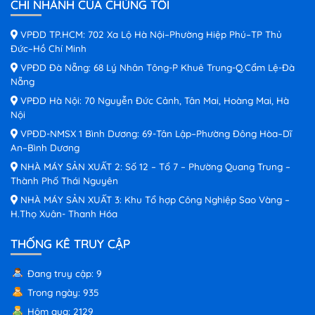
CHI NHÁNH CỦA CHÚNG TÔI
VPĐD TP.HCM: 702 Xa Lộ Hà Nội–Phường Hiệp Phú–TP Thủ
Đức–Hồ Chí Minh
VPĐD Đà Nẵng: 68 Lý Nhân Tông-P Khuê Trung-Q.Cẩm Lệ-Đà
Nẵng
VPĐD Hà Nội: 70 Nguyễn Đức Cảnh, Tân Mai, Hoàng Mai, Hà
Nội
VPĐD-NMSX 1 Bình Dương: 69-Tân Lập–Phường Đông Hòa–Dĩ
An–Bình Dương
NHÀ MÁY SẢN XUẤT 2: Số 12 – Tổ 7 – Phường Quang Trung –
Thành Phố Thái Nguyên
NHÀ MÁY SẢN XUẤT 3: Khu Tổ hợp Công Nghiệp Sao Vàng –
H.Thọ Xuân- Thanh Hóa
THỐNG KÊ TRUY CẬP
Đang truy cập: 9
Trong ngày: 935
Hôm qua: 2129