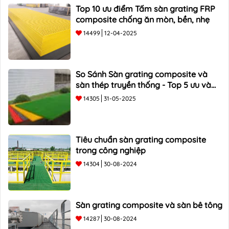
Top 10 ưu điểm Tấm sàn grating FRP
composite chống ăn mòn, bền, nhẹ
14499
12-04-2025
So Sánh Sàn grating composite và
sàn thép truyền thống - Top 5 ưu và
nhược điểm
14305
31-05-2025
Tiêu chuẩn sàn grating composite
trong công nghiệp
14304
30-08-2024
Sàn grating composite và sàn bê tông
14287
30-08-2024