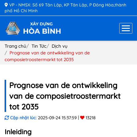
VP - NMSX: Số 69 Tân Lập, KP Tân Lập, P Đông Hòa,thành
phố Hồ Chí Minh
Trang chủ
Tin Tức
Dịch vụ
Prognose van de ontwikkeling van de
composietroostermarkt tot 2035
Prognose van de ontwikkeling
van de composietroostermarkt
tot 2035
Cập nhật lúc:
2025-09-24 15:37:59
13218
Inleiding