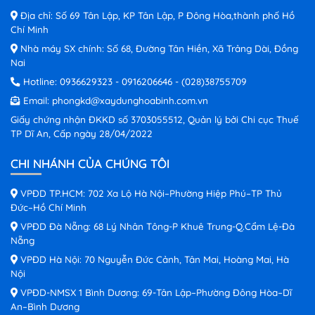
Địa chỉ: Số 69 Tân Lập, KP Tân Lập, P Đông Hòa,thành phố Hồ
Chí Minh
Nhà máy SX chính: Số 68, Đường Tân Hiền, Xã Trảng Dài, Đồng
Nai
Hotline:
0936629323
-
0916206646
-
(028)38755709
Email:
phongkd@xaydunghoabinh.com.vn
Giấy chứng nhận ĐKKD số 3703055512, Quản lý bởi Chi cục Thuế
TP Dĩ An, Cấp ngày 28/04/2022
CHI NHÁNH CỦA CHÚNG TÔI
VPĐD TP.HCM: 702 Xa Lộ Hà Nội–Phường Hiệp Phú–TP Thủ
Đức–Hồ Chí Minh
VPĐD Đà Nẵng: 68 Lý Nhân Tông-P Khuê Trung-Q.Cẩm Lệ-Đà
Nẵng
VPĐD Hà Nội: 70 Nguyễn Đức Cảnh, Tân Mai, Hoàng Mai, Hà
Nội
VPĐD-NMSX 1 Bình Dương: 69-Tân Lập–Phường Đông Hòa–Dĩ
An–Bình Dương