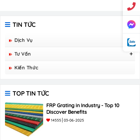
TIN TỨC
Dịch Vụ
Tư Vấn
Tấm Sàn Grating Composite FRP - Hòa Bình
Kiến Thức
Group Sản Xuất
TOP TIN TỨC
FRP Grating in Industry - Top 10
Discover Benefits
14555
03-06-2025