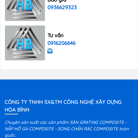
0936629323
Tư vấn
0916206646
CÔNG TY TNHH SX&TM CÔNG NGHỆ XÂY DỰNG
HÒA BÌNH
Chuyên sản xuất các sản phẩm SÀN GRATING COMPOSITE -
NẮP HỐ GA COMPOSITE - SONG CHẮN RÁC COMPOSITE toàn
quốc.