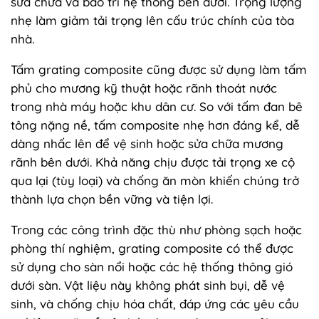
sửa chữa và bảo trì hệ thống bên dưới. Trọng lượng
nhẹ làm giảm tải trọng lên cấu trúc chính của tòa
nhà.
Tấm grating composite cũng được sử dụng làm tấm
phủ cho mương kỹ thuật hoặc rãnh thoát nước
trong nhà máy hoặc khu dân cư. So với tấm đan bê
tông nặng nề, tấm composite nhẹ hơn đáng kể, dễ
dàng nhấc lên để vệ sinh hoặc sửa chữa mương
rãnh bên dưới. Khả năng chịu được tải trọng xe cộ
qua lại (tùy loại) và chống ăn mòn khiến chúng trở
thành lựa chọn bền vững và tiện lợi.
Trong các công trình đặc thù như phòng sạch hoặc
phòng thí nghiệm, grating composite có thể được
sử dụng cho sàn nổi hoặc các hệ thống thông gió
dưới sàn. Vật liệu này không phát sinh bụi, dễ vệ
sinh, và chống chịu hóa chất, đáp ứng các yêu cầu