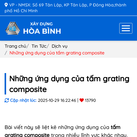
VP - NMSX: Số 69 Tân Lập, KP Tân Lập, P Đông Hòa,thành
phố Hồ Chí Minh
Trang chủ
Tin Tức
Dịch vụ
Những ứng dụng của tấm grating composite
Những ứng dụng của tấm grating
composite
Cập nhật lúc:
2025-10-29 16:22:46
13790
Bài viết này sẽ liệt kê những ứng dụng của
tấm
grating composite
trong nhiều lĩnh vực khác nhau,