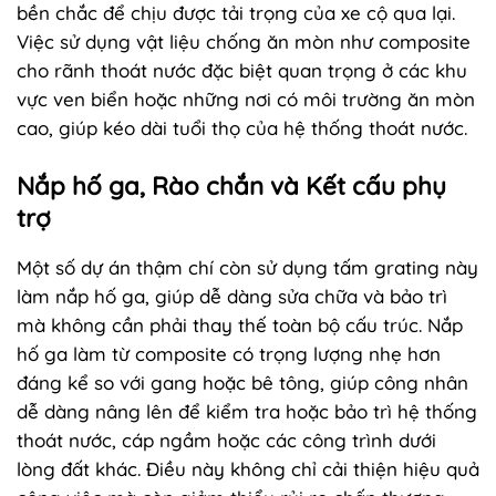
bền chắc để chịu được tải trọng của xe cộ qua lại.
Việc sử dụng vật liệu chống ăn mòn như composite
cho rãnh thoát nước đặc biệt quan trọng ở các khu
vực ven biển hoặc những nơi có môi trường ăn mòn
cao, giúp kéo dài tuổi thọ của hệ thống thoát nước.
Nắp hố ga, Rào chắn và Kết cấu phụ
trợ
Một số dự án thậm chí còn sử dụng tấm grating này
làm nắp hố ga, giúp dễ dàng sửa chữa và bảo trì
mà không cần phải thay thế toàn bộ cấu trúc. Nắp
hố ga làm từ composite có trọng lượng nhẹ hơn
đáng kể so với gang hoặc bê tông, giúp công nhân
dễ dàng nâng lên để kiểm tra hoặc bảo trì hệ thống
thoát nước, cáp ngầm hoặc các công trình dưới
lòng đất khác. Điều này không chỉ cải thiện hiệu quả