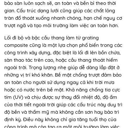
bảo sàn luôn sạch sẽ, an toàn và bền bỉ theo thời
gian. Cấu trúc dạng lưới cũng giúp các chất lỏng
tràn đổ thoát xuống nhanh chóng, hạn chế nguy cơ
trượt ngã và tạo môi trường làm việc an toàn hơn.
Lối đi bộ và bậc cầu thang làm từ grating
composite cũng là một lựa chọn phổ biến trong các
công trình xây dựng, đặc biệt là lối đi lên bồn chứa,
sàn thao tác trên cao, hoặc cầu thang thoát hiểm
ngoài trời. Trọng lượng nhẹ giúp dễ dàng lắp đặt ở
những vị trí khó khăn. Bề mặt chống trượt đảm bảo
an toàn cho người sử dụng ngay cả khi trời mưa
hoặc có nước trên bề mặt. Khả năng chống tia cực
tím (UV) và chịu được sự thay đổi nhiệt độ, độ ẩm
của thời tiết ngoài trời giúp các cấu trúc này duy trì
độ bền và thẩm mỹ mà không cần sơn hay bảo trì
định kỳ. Điều này không chỉ gia tăng tuổi thọ của
công trình mà còn tạo ra một môi trường làm việc