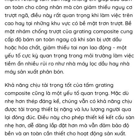
an toàn cho công nhân mà còn giảm thiểu nguy cơ
trượt ngã, điều này rất quan trọng khi làm việc trên
cao hay tại những khu vực có bề mặt trơn trượt. Bề
mặt nhám chống trượt của grating composite cung
cấp độ bám an toàn ngay cả khi sàn bị ướt dầu
hoặc hóa chất, giảm thiểu tai nạn lao động - một
yếu tố cực kỳ quan trọng trong môi trường làm việc
tiềm ẩn nhiều rủi ro như nhà máy lọc dầu hay nhà
máy sản xuất phân bón.
Khả năng chịu tải trọng tốt của tấm grating
composite cũng là một yếu tố quan trọng. Mặc dù
nhẹ hơn thép đáng kể, chúng vẫn có khả năng chịu
được tải trọng thiết bị nặng và lưu lượng người qua
lại đông đúc. Điều này cho phép thiết kế kết cấu sàn
nhẹ hơn, dễ dàng lắp đặt hơn mà vẫn đảm bảo độ
bền và an toàn cần thiết cho hoạt động sản xuất.