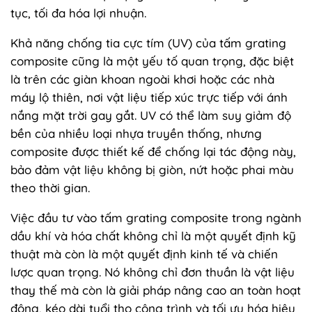
tục, tối đa hóa lợi nhuận.
Khả năng chống tia cực tím (UV) của tấm grating
composite cũng là một yếu tố quan trọng, đặc biệt
là trên các giàn khoan ngoài khơi hoặc các nhà
máy lộ thiên, nơi vật liệu tiếp xúc trực tiếp với ánh
nắng mặt trời gay gắt. UV có thể làm suy giảm độ
bền của nhiều loại nhựa truyền thống, nhưng
composite được thiết kế để chống lại tác động này,
bảo đảm vật liệu không bị giòn, nứt hoặc phai màu
theo thời gian.
Việc đầu tư vào tấm grating composite trong ngành
dầu khí và hóa chất không chỉ là một quyết định kỹ
thuật mà còn là một quyết định kinh tế và chiến
lược quan trọng. Nó không chỉ đơn thuần là vật liệu
thay thế mà còn là giải pháp nâng cao an toàn hoạt
động, kéo dài tuổi thọ công trình và tối ưu hóa hiệu