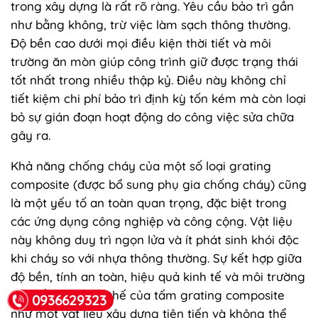
trong xây dựng là rất rõ ràng. Yêu cầu bảo trì gần
như bằng không, trừ việc làm sạch thông thường.
Độ bền cao dưới mọi điều kiện thời tiết và môi
trường ăn mòn giúp công trình giữ được trạng thái
tốt nhất trong nhiều thập kỷ. Điều này không chỉ
tiết kiệm chi phí bảo trì định kỳ tốn kém mà còn loại
bỏ sự gián đoạn hoạt động do công việc sửa chữa
gây ra.
Khả năng chống cháy của một số loại grating
composite (được bổ sung phụ gia chống cháy) cũng
là một yếu tố an toàn quan trọng, đặc biệt trong
các ứng dụng công nghiệp và công cộng. Vật liệu
này không duy trì ngọn lửa và ít phát sinh khói độc
khi cháy so với nhựa thông thường. Sự kết hợp giữa
độ bền, tính an toàn, hiệu quả kinh tế và môi trường
đã khẳng định vị thế của tấm grating composite
0936629323
như một vật liệu xây dựng tiên tiến và không thể