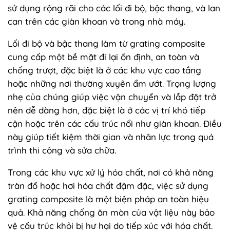
sử dụng rộng rãi cho các lối đi bộ, bậc thang, và lan
can trên các giàn khoan và trong nhà máy.
Lối đi bộ và bậc thang làm từ grating composite
cung cấp một bề mặt đi lại ổn định, an toàn và
chống trượt, đặc biệt là ở các khu vực cao tầng
hoặc những nơi thường xuyên ẩm ướt. Trọng lượng
nhẹ của chúng giúp việc vận chuyển và lắp đặt trở
nên dễ dàng hơn, đặc biệt là ở các vị trí khó tiếp
cận hoặc trên các cấu trúc nổi như giàn khoan. Điều
này giúp tiết kiệm thời gian và nhân lực trong quá
trình thi công và sửa chữa.
Trong các khu vực xử lý hóa chất, nơi có khả năng
tràn đổ hoặc hơi hóa chất đậm đặc, việc sử dụng
grating composite là một biện pháp an toàn hiệu
quả. Khả năng chống ăn mòn của vật liệu này bảo
vệ cấu trúc khỏi bị hư hại do tiếp xúc với hóa chất.