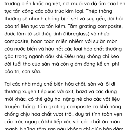
trường biển khắc nghiệt, nơi muối và độ ẩm cao liên
tục tấn công các cấu trúc kim loại. Thép thông
thường sẽ nhanh chóng bị rỉ sét và suy yếu, đòi hỏi
bảo trì liên tục và tốn kém. Tấm grating composite,
được làm từ sợi thủy tinh (fibreglass) và nhựa
composite, hoàn toàn miễn nhiễm với sự ăn mòn
của nước biển và hầu hết các loại hóa chất thường
gặp trong ngành dầu khí. Điều này không chỉ kéo
dài tuổi thọ của sàn mà còn giảm đáng kể chi phí
bảo trì, sơn sửa.
Tại các nhà máy chế biến hóa chất, sàn và lối đi
thường xuyên tiếp xúc với axit, bazơ và các dung
môi khác, có thể gây hại nặng nề cho các vật liệu
truyền thống. Tấm grating composite có khả năng
chống chịu hóa chất vượt trội, duy trì tính toàn vẹn
cấu trúc ngay cả khi tiếp xúc với các chất ăn mòn
mạnh. Những tấm sàn này không chỉ giúp bảo đảm