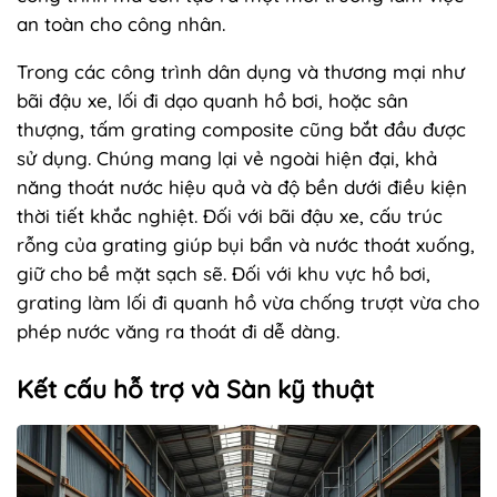
an toàn cho công nhân.
Trong các công trình dân dụng và thương mại như
bãi đậu xe, lối đi dạo quanh hồ bơi, hoặc sân
thượng, tấm grating composite cũng bắt đầu được
sử dụng. Chúng mang lại vẻ ngoài hiện đại, khả
năng thoát nước hiệu quả và độ bền dưới điều kiện
thời tiết khắc nghiệt. Đối với bãi đậu xe, cấu trúc
rỗng của grating giúp bụi bẩn và nước thoát xuống,
giữ cho bề mặt sạch sẽ. Đối với khu vực hồ bơi,
grating làm lối đi quanh hồ vừa chống trượt vừa cho
phép nước văng ra thoát đi dễ dàng.
Kết cấu hỗ trợ và Sàn kỹ thuật