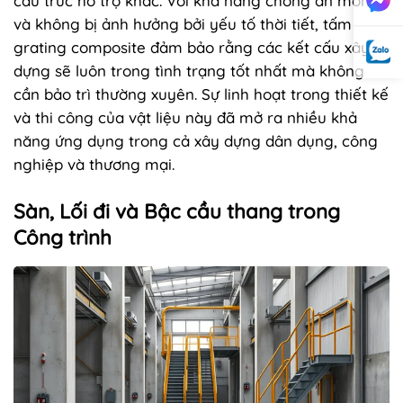
cấu trúc hỗ trợ khác. Với khả năng chống ăn mòn
và không bị ảnh hưởng bởi yếu tố thời tiết, tấm
grating composite đảm bảo rằng các kết cấu xây
dựng sẽ luôn trong tình trạng tốt nhất mà không
cần bảo trì thường xuyên. Sự linh hoạt trong thiết kế
và thi công của vật liệu này đã mở ra nhiều khả
năng ứng dụng trong cả xây dựng dân dụng, công
nghiệp và thương mại.
Sàn, Lối đi và Bậc cầu thang trong
Công trình