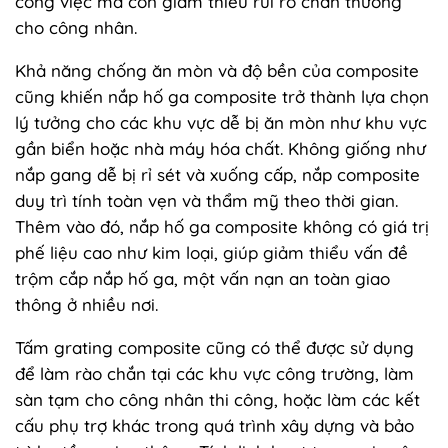
công việc mà còn giảm thiểu rủi ro chấn thương
cho công nhân.
Khả năng chống ăn mòn và độ bền của composite
cũng khiến nắp hố ga composite trở thành lựa chọn
lý tưởng cho các khu vực dễ bị ăn mòn như khu vực
gần biển hoặc nhà máy hóa chất. Không giống như
nắp gang dễ bị rỉ sét và xuống cấp, nắp composite
duy trì tính toàn vẹn và thẩm mỹ theo thời gian.
Thêm vào đó, nắp hố ga composite không có giá trị
phế liệu cao như kim loại, giúp giảm thiểu vấn đề
trộm cắp nắp hố ga, một vấn nạn an toàn giao
thông ở nhiều nơi.
Tấm grating composite cũng có thể được sử dụng
để làm rào chắn tại các khu vực công trường, làm
sàn tạm cho công nhân thi công, hoặc làm các kết
cấu phụ trợ khác trong quá trình xây dựng và bảo