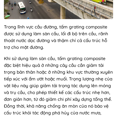
Trong lĩnh vực cầu đường, tấm grating composite
được sử dụng làm sàn cầu, lối đi bộ trên cầu, rãnh
thoát nước dọc đường và thậm chí cả cấu trúc hỗ
trợ cho mặt đường.
Khi sử dụng làm sàn cầu, tấm grating composite
đặc biệt hiệu quả ở những cây cầu cần giảm tải
trọng bản thân hoặc ở những khu vực thường xuyên
tiếp xúc với ẩm ướt hoặc muối. Trọng lượng nhẹ của
vật liệu này giúp giảm tải trọng tác dụng lên móng
và trụ cầu, cho phép thiết kế các cấu trúc nhẹ hơn,
đơn giản hơn, từ đó giảm chi phí xây dựng tổng thể.
Đồng thời, khả năng chống ăn mòn của nó bảo vệ
cấu trúc khỏi tác động phá hủy của nước mưa,