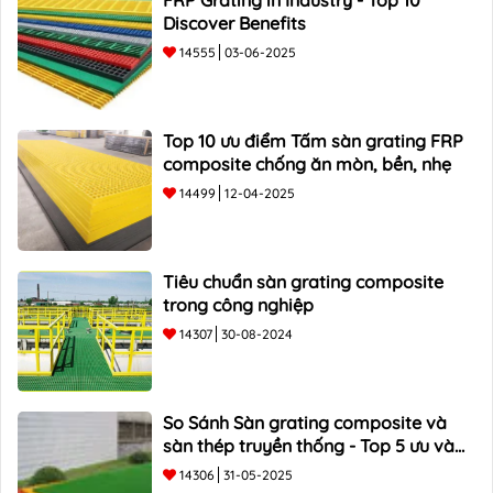
FRP Grating in Industry - Top 10
Discover Benefits
14555
03-06-2025
Top 10 ưu điểm Tấm sàn grating FRP
composite chống ăn mòn, bền, nhẹ
14499
12-04-2025
Tiêu chuẩn sàn grating composite
trong công nghiệp
14307
30-08-2024
So Sánh Sàn grating composite và
sàn thép truyền thống - Top 5 ưu và
nhược điểm
14306
31-05-2025