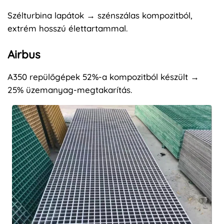
Szélturbina lapátok → szénszálas kompozitból,
extrém hosszú élettartammal.
Airbus
A350 repülőgépek 52%-a kompozitból készült →
25% üzemanyag-megtakarítás.