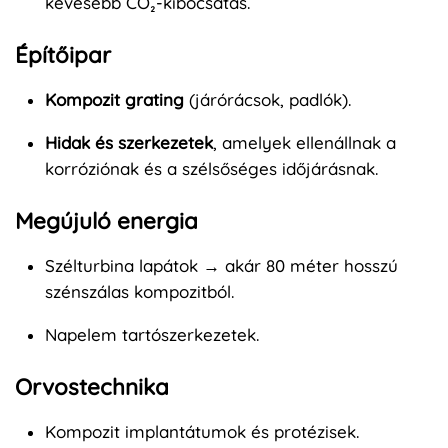
kevesebb CO₂-kibocsátás.
Építőipar
Kompozit grating
(járórácsok, padlók).
Hidak és szerkezetek
, amelyek ellenállnak a
korróziónak és a szélsőséges időjárásnak.
Megújuló energia
Szélturbina lapátok → akár 80 méter hosszú
szénszálas kompozitból.
Napelem tartószerkezetek.
Orvostechnika
Kompozit implantátumok és protézisek.