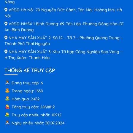
Nẵng
VPĐD Hà Nội: 70 Nguyễn Đức Cảnh, Tân Mai, Hoàng Mai, Hà
Nội
VPĐD-NMSX 1 Bình Dương: 69-Tân Lập–Phường Đông Hòa–Dĩ
An–Bình Dương
NHÀ MÁY SẢN XUẤT 2: Số 12 – Tổ 7 – Phường Quang Trung –
Thành Phố Thái Nguyên
NHÀ MÁY SẢN XUẤT 3: Khu Tổ hợp Công Nghiệp Sao Vàng –
H.Thọ Xuân- Thanh Hóa
THỐNG KÊ TRUY CẬP
Đang truy cập: 6
Trong ngày: 1638
Hôm qua: 2482
Tổng truy cập: 2858812
Truy cập nhiều nhất: 10912
Ngày nhiều nhất: 30.07.2024