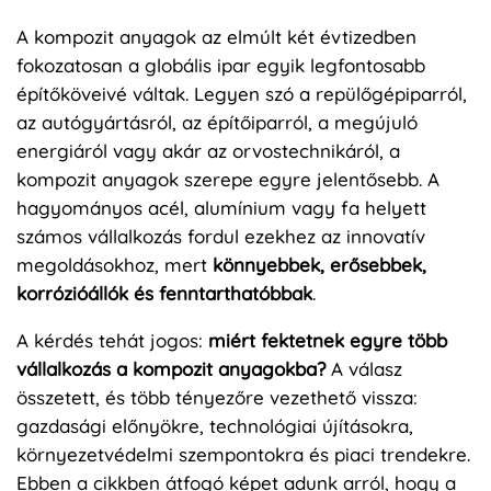
A kompozit anyagok az elmúlt két évtizedben
fokozatosan a globális ipar egyik legfontosabb
építőköveivé váltak. Legyen szó a repülőgépiparról,
az autógyártásról, az építőiparról, a megújuló
energiáról vagy akár az orvostechnikáról, a
kompozit anyagok szerepe egyre jelentősebb. A
hagyományos acél, alumínium vagy fa helyett
számos vállalkozás fordul ezekhez az innovatív
megoldásokhoz, mert
könnyebbek, erősebbek,
korrózióállók és fenntarthatóbbak
.
A kérdés tehát jogos:
miért fektetnek egyre több
vállalkozás a kompozit anyagokba?
A válasz
összetett, és több tényezőre vezethető vissza:
gazdasági előnyökre, technológiai újításokra,
környezetvédelmi szempontokra és piaci trendekre.
Ebben a cikkben átfogó képet adunk arról, hogy a