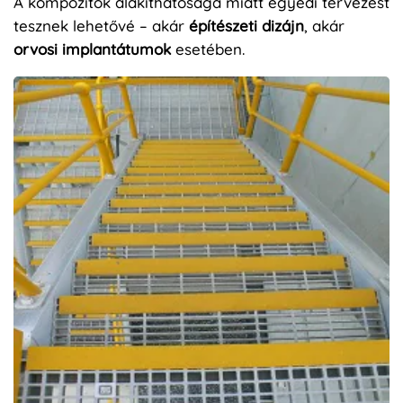
A kompozitok alakíthatósága miatt egyedi tervezést
tesznek lehetővé – akár
építészeti dizájn
, akár
orvosi implantátumok
esetében.