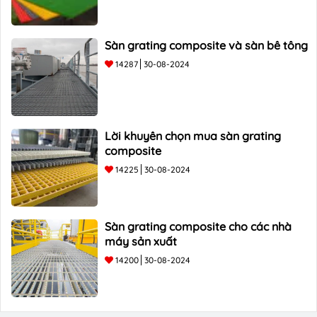
Sàn grating composite và sàn bê tông
14287
30-08-2024
Lời khuyên chọn mua sàn grating
composite
14225
30-08-2024
Sàn grating composite cho các nhà
máy sản xuất
14200
30-08-2024