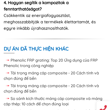
4. Hogyan segítik a kompozitok a
fenntarthatóságot?
Csökkentik az energiafogyasztást,
meghosszabbítják a termékek élettartamát, és
egyre inkább újrahasznosíthatók.
DỰ ÁN ĐÃ THỰC HIỆN KHÁC
Phenolic FRP grating: Top 20 Ứng dụng của FRP
Phenolic trong công nghiệp
Tải trọng máng cáp composite - 20 Cách tính và
chọn đúng để bền
Tải trọng máng cáp composite - 20 Cách tính và
chọn đúng để bền
So sánh kích thước máng cáp composite và máng
cáp thép: 10 cách để chọn đúng loại