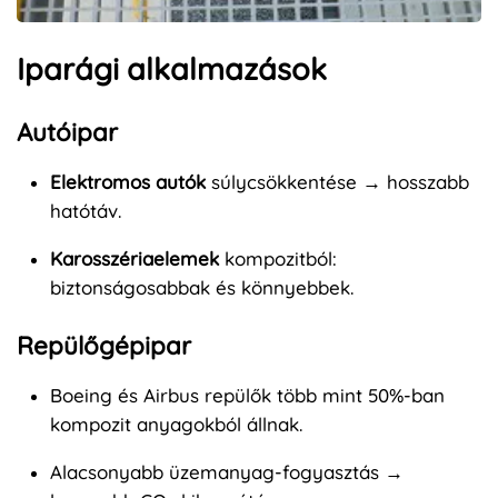
Iparági alkalmazások
Autóipar
Elektromos autók
súlycsökkentése → hosszabb
hatótáv.
Karosszériaelemek
kompozitból:
biztonságosabbak és könnyebbek.
Repülőgépipar
Boeing és Airbus repülők több mint 50%-ban
kompozit anyagokból állnak.
Alacsonyabb üzemanyag-fogyasztás →