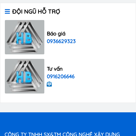
ĐỘI NGŨ HỖ TRỢ
Báo giá
0936629323
Tư vấn
0916206646
CÔNG TY TNHH SX&TM CÔNG NGHỆ XÂY DỰNG