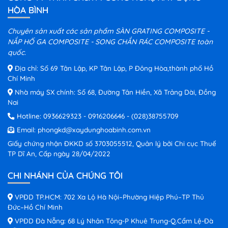
HÒA BÌNH
Chuyên sản xuất các sản phẩm SÀN GRATING COMPOSITE -
NẮP HỐ GA COMPOSITE - SONG CHẮN RÁC COMPOSITE toàn
quốc.
Địa chỉ: Số 69 Tân Lập, KP Tân Lập, P Đông Hòa,thành phố Hồ
Chí Minh
Nhà máy SX chính: Số 68, Đường Tân Hiền, Xã Trảng Dài, Đồng
Nai
Hotline:
0936629323
-
0916206646
-
(028)38755709
Email:
phongkd@xaydunghoabinh.com.vn
Giấy chứng nhận ĐKKD số 3703055512, Quản lý bởi Chi cục Thuế
TP Dĩ An, Cấp ngày 28/04/2022
CHI NHÁNH CỦA CHÚNG TÔI
VPĐD TP.HCM: 702 Xa Lộ Hà Nội–Phường Hiệp Phú–TP Thủ
Đức–Hồ Chí Minh
VPĐD Đà Nẵng: 68 Lý Nhân Tông-P Khuê Trung-Q.Cẩm Lệ-Đà