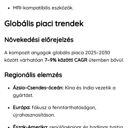
MRI-kompatibilis eszközök.
Globális piaci trendek
Növekedési előrejelzés
A kompozit anyagok globális piaca 2025–2030
között várhatóan
7–9% közötti CAGR
ütemben bővül.
Regionális elemzés
Ázsia–Csendes-óceán:
Kína és India vezetik a
gyártást.
Európa:
fókusz a fenntarthatóságon,
újrahasznosításon.
Észak-Amerika:
repülőgépipar és hadiipar hajtja