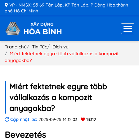
VP - NMSX: Số 69 Tân Lập, KP Tân Lập, P Đông Hòa,thành
phố Hồ Chí Minh
Trang chủ
Tin Tức
Dịch vụ
Miért fektetnek egyre több vállalkozás a kompozit
anyagokba?
Miért fektetnek egyre több
vállalkozás a kompozit
anyagokba?
Cập nhật lúc:
2025-09-25 14:12:03
13312
Bevezetés