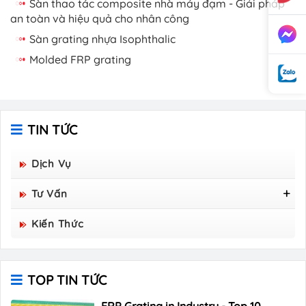
Sàn thao tác composite nhà máy đạm - Giải pháp
an toàn và hiệu quả cho nhân công
Sàn grating nhựa Isophthalic
Molded FRP grating
TIN TỨC
Dịch Vụ
Tư Vấn
Tấm Sàn Grating Composite FRP - Hòa Bình
Kiến Thức
Group Sản Xuất
TOP TIN TỨC