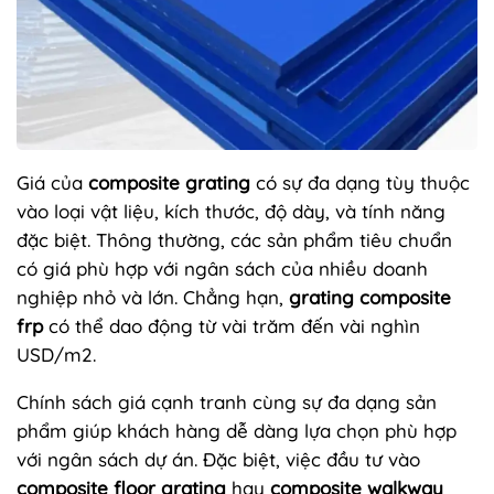
Giá của
composite grating
có sự đa dạng tùy thuộc
vào loại vật liệu, kích thước, độ dày, và tính năng
đặc biệt. Thông thường, các sản phẩm tiêu chuẩn
có giá phù hợp với ngân sách của nhiều doanh
nghiệp nhỏ và lớn. Chẳng hạn,
grating composite
frp
có thể dao động từ vài trăm đến vài nghìn
USD/m2.
Chính sách giá cạnh tranh cùng sự đa dạng sản
phẩm giúp khách hàng dễ dàng lựa chọn phù hợp
với ngân sách dự án. Đặc biệt, việc đầu tư vào
composite floor grating
hay
composite walkway