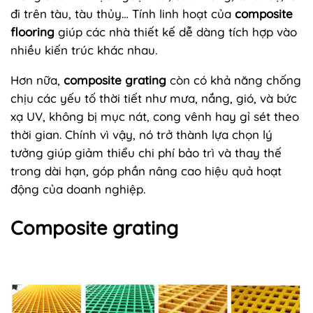
đi trên tàu, tàu thủy… Tính linh hoạt của
composite
flooring
giúp các nhà thiết kế dễ dàng tích hợp vào
nhiều kiến trúc khác nhau.
Hơn nữa,
composite grating
còn có khả năng chống
chịu các yếu tố thời tiết như mưa, nắng, gió, và bức
xạ UV, không bị mục nát, cong vênh hay gỉ sét theo
thời gian. Chính vì vậy, nó trở thành lựa chọn lý
tưởng giúp giảm thiểu chi phí bảo trì và thay thế
trong dài hạn, góp phần nâng cao hiệu quả hoạt
động của doanh nghiệp.
Composite grating