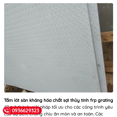
Tấm lót sàn kháng hóa chất sợi thủy tinh frp grating
đã trở thành giải pháp tối ưu cho các công trình yêu
0936629323
cầu độ bền, chống chịu ăn mòn và an toàn. Các