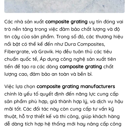
Các nhà sản xuất
composite grating
uy tín đóng vai
trò nền tảng trong việc đảm bảo chất lượng và độ
tin cậy của sản phẩm. Trong số đó, các thương hiệu
nổi bật có thể kể đến như Dura Composites,
Fibergrate, và Gravik. Họ đều tuân thủ các tiêu
chuẩn quốc tế, Áp dụng công nghệ sản xuất tiên
tiến để tạo ra các dòng
composite grating
chất
lượng cao, đảm bảo an toàn và bền bỉ.
Việc lựa chọn
composite grating manufacturers
chính là yếu tố quyết định đến năng lực cung cấp
sản phẩm phù hợp, giá thành hợp lý, và dịch vụ hậu
mãi tốt. Các đối tác này còn cung cấp tư vấn kỹ
thuật, hỗ trợ thiết kế và thi công, giúp khách hàng
dễ dàng tích hợp hệ thống mới hay nâng cấp công