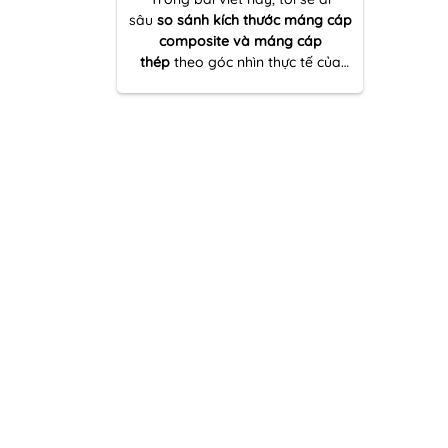
sâu
so sánh kích thước máng cáp
composite và máng cáp
thép
theo góc nhìn thực tế của
một người nhiều lần đồng hành
cùng dự án thi công – từ khâu
khảo sát tuyến cáp đến tối ưu vật
tư và đảm bảo kỹ thuật vận hành
lâu dài.