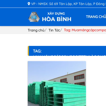
VP - NMSX: Số 69 Tân Lập, KP Tân Lập, P Đông
TRANG CH
Tag: Muamángcápcompos
Trang chủ
Tin Tức
TAG:
MUAMÁNGCÁPCOMPOSITETẠILÀOCAIC