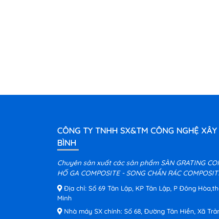
CÔNG TY TNHH SX&TM CÔNG NGHỆ XÂY
BÌNH
Chuyên sản xuất các sản phẩm SÀN GRATING CO
HỐ GA COMPOSITE - SONG CHẮN RÁC COMPOSITE
Địa chỉ: Số 69 Tân Lập, KP Tân Lập, P Đông Hòa,t
Minh
Nhà máy SX chính: Số 68, Đường Tân Hiền, Xã Trả