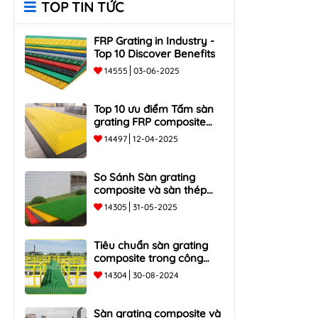
TOP TIN TỨC
FRP Grating in Industry -
Top 10 Discover Benefits
14555
03-06-2025
Top 10 ưu điểm Tấm sàn
grating FRP composite
chống ăn mòn, bền, nhẹ
14497
12-04-2025
So Sánh Sàn grating
composite và sàn thép
truyền thống - Top 5 ưu và
14305
31-05-2025
nhược điểm
Tiêu chuẩn sàn grating
composite trong công
nghiệp
14304
30-08-2024
Sàn grating composite và