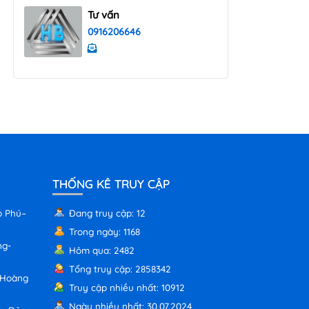
Tư vấn
0916206646
THỐNG KÊ TRUY CẬP
p Phú–
Đang truy cập: 12
Trong ngày: 1168
ng-
Hôm qua: 2482
Tổng truy cập: 2858342
 Hoàng
Truy cập nhiều nhất: 10912
Ngày nhiều nhất: 30.07.2024