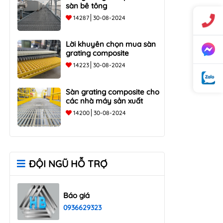
sàn bê tông
14287
30-08-2024
Lời khuyên chọn mua sàn
grating composite
14223
30-08-2024
Sàn grating composite cho
các nhà máy sản xuất
14200
30-08-2024
ĐỘI NGŨ HỖ TRỢ
Báo giá
0936629323