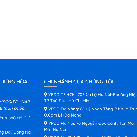
 DỰNG HÒA
CHI NHÁNH CỦA CHÚNG TÔI
VPĐD TP.HCM: 702 Xa Lộ Hà Nội–Phường Hiệ
TP Thủ Đức–Hồ Chí Minh
MPOSITE - NẮP
 toàn quốc.
VPĐD Đà Nẵng: 68 Lý Nhân Tông-P Khuê Tru
Q.Cẩm Lệ-Đà Nẵng
hành phố Hồ Chí
VPĐD Hà Nội: 70 Nguyễn Đức Cảnh, Tân Mai,
Mai, Hà Nội
ng Dài, Đồng Nai