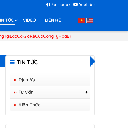
Facebook
Youtube
IN TỨC
VIDEO
LIÊN HỆ
ngTạiLàoCaiGiáRẻCủaCôngTyHòaBì
TIN TỨC
GTẠILÀOCAIGIÁRẺCỦACÔNGTYHÒABÌ
Dịch Vụ
Tư Vấn
Tấm Sàn Grating Composite
Kiến Thức
FRP - Hòa Bình Group Sản
Xuất