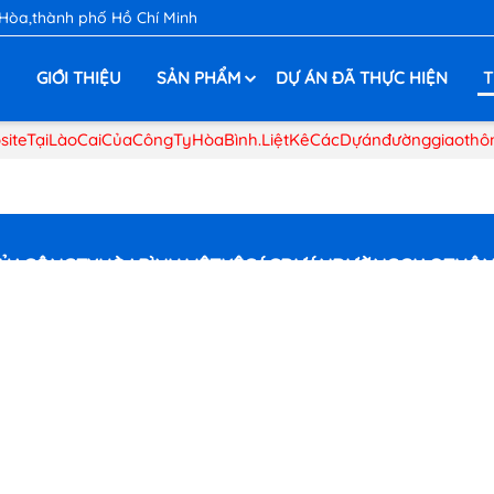
 Hòa,thành phố Hồ Chí Minh
Ủ
GIỚI THIỆU
SẢN PHẨM
DỰ ÁN ĐÃ THỰC HIỆN
T
iteTạiLàoCaiCủaCôngTyHòaBình.LiệtKêCácDựánđườnggiaothô
ỦACÔNGTYHÒABÌNH.LIỆTKÊCÁCDỰÁNĐƯỜNGGIAOTHÔN