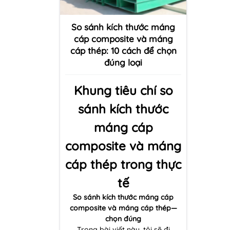
So sánh kích thước máng
cáp composite và máng
cáp thép: 10 cách để chọn
đúng loại
Khung tiêu chí so
sánh kích thước
máng cáp
composite và máng
cáp thép trong thực
tế
So sánh kích thước máng cáp
composite và máng cáp thép—
chọn đúng
Trong bài viết này, tôi sẽ đi